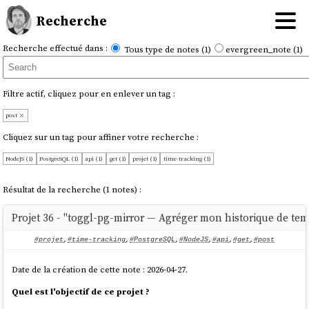
Recherche
Recherche effectué dans :
Tous type de notes (1)
evergreen_note (1)
Filtre actif, cliquez pour en enlever un tag :
post
Cliquez sur un tag pour affiner votre recherche :
NodeJS (1)
PostgreSQL (1)
api (1)
get (1)
projet (1)
time-tracking (1)
Résultat de la recherche (1 notes) :
Projet 36 - "toggl-pg-mirror — Agréger mon historique de te
#projet
,
#time-tracking
,
#PostgreSQL
,
#NodeJS
,
#api
,
#get
,
#post
Date de la création de cette note : 2026-04-27.
Quel est l'objectif de ce projet ?