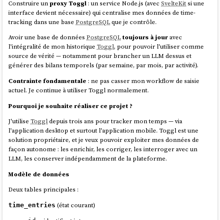
Construire un
proxy Toggl
: un service Node.js (avec
SvelteKit
si une
interface devient nécessaire) qui centralise mes données de time-
tracking dans une base
PostgreSQL
que je contrôle.
Avoir une base de données
PostgreSQL
toujours à jour
avec
l'intégralité de mon historique
Toggl
, pour pouvoir l'utiliser comme
source de vérité — notamment pour brancher un LLM dessus et
générer des bilans temporels (par semaine, par mois, par activité).
Contrainte fondamentale
: ne pas casser mon workflow de saisie
actuel. Je continue à utiliser Toggl normalement.
Pourquoi je souhaite réaliser ce projet ?
J'utilise
Toggl
depuis trois ans pour tracker mon temps — via
l'application desktop et surtout l'application mobile. Toggl est une
solution propriétaire, et je veux pouvoir exploiter mes données de
façon autonome : les enrichir, les corriger, les interroger avec un
LLM, les conserver indépendamment de la plateforme.
Modèle de données
Deux tables principales :
(état courant)
time_entries