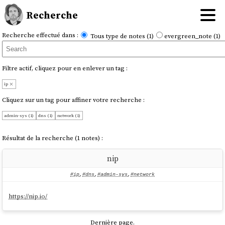
Recherche
Recherche effectué dans :
Tous type de notes (1)
evergreen_note (1)
Filtre actif, cliquez pour en enlever un tag :
ip
Cliquez sur un tag pour affiner votre recherche :
admin-sys (1)
dns (1)
network (1)
Résultat de la recherche (1 notes) :
nip
#ip
,
#dns
,
#admin-sys
,
#network
https://nip.io/
Dernière page.