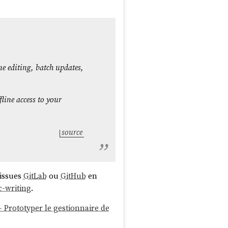
ne editing, batch updates,
fline access to your
source
 issues
GitLab
ou
GitHub
en
-writing
.
 - Prototyper le gestionnaire de