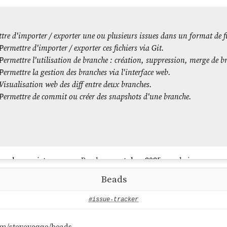
tre d'importer / exporter une ou plusieurs issues dans un format de 
Permettre d'importer / exporter ces fichiers via Git.
Permettre l'utilisation de branche : création, suppression, merge de b
Permettre la gestion des branches via l'interface web.
Visualisation web des diff entre deux branches.
Permettre de commit ou créer des snapshots d'une branche.
rger des projets comme
Beads
en octobre 2025 ou
gh-issue-sync
elopment
des
agents IA
, alors que j'explore ce formalisme depu
Beads
s développeurs s'intéressent à la spécification maintenant, et 
e je souhaite publier.
#issue-tracker
 commandes OpenCode
,
,
issue-create.md
issue-pull.md
i
com/steveyegge/beads