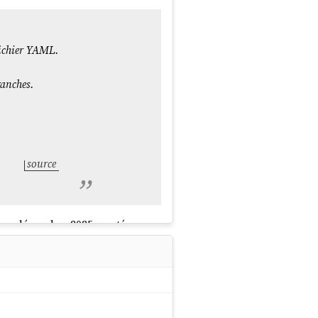
fichier YAML.
ranches.
source
en décembre 2025, portés par
is environ 2010. Ce qui
pas avant ? J'ai commencé à
,
ssue-push.md
issue-