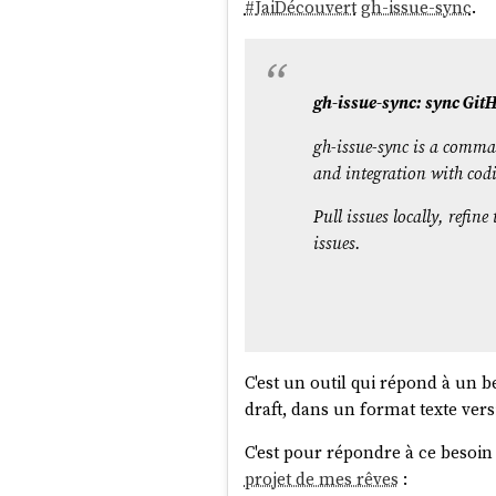
#
JaiDécouvert
gh-issue-sync
.
gh-issue-sync: sync Git
gh-issue-sync
is a command
and integration with cod
Pull issues locally, refin
issues.
C'est un outil qui répond à un b
draft, dans un format texte ver
C'est pour répondre à ce besoin 
projet de mes rêves
: