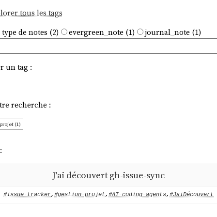
lorer tous les tags
 type de notes (2)
evergreen_note (1)
journal_note (1)
r un tag :
tre recherche :
projet (1)
:
J'ai découvert gh-issue-sync
#issue-tracker
,
#gestion-projet
,
#AI-coding-agents
,
#JaiDécouvert