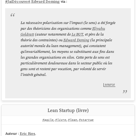
#
JaiDécouvert
Edward Deming
via :
La nécessaire polarisation sur l’impact (le sens) a été forgée
par des théoriciens des organisations comme
Eliyahu
Goldratt
(auteur notamment de
Le BUT
, et père de la
théorie des contraintes) ou
Edward Deming
(la principale
autorité morale du lean management), qui constatent
qu’invariablement, les moyens se substituent aux fins dans
les grandes organisations en silos. Cette perte de sens est
particulièrement douloureuse dans le secteur public où les
gens sont et restent par vocation, par volonté de servir
l’intérêt général.
source
Lean Startup (livre)
#agile
,
#livre
,
#lean
,
#startup
Auteur :
Eric Ries
.