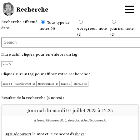
Recherche
Recherche effectué
Tous type de
dans :
notes (4)
evergreen_note
journal_note
(2)
(2)
Filtre actif, cliquez pour en enlever un tag :
lean
Cliquez sur un tag pour affiner votre recherche :
agile (4)
JaiDécouvert (2)
NouveauMot (1)
livre (1)
startup (1)
Résultat de la recherche (4 notes) :
Journal du mardi 01 juillet 2025 à 12:25
#lean
,
#NouveauMot
,
#agile
,
#JaiDécouvert
#
JaiDécouvert
le mot et le concept d'
Obeya
: