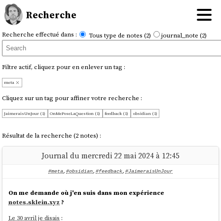
Recherche
Recherche effectué dans :
Tous type de notes (2)
journal_note (2)
Filtre actif, cliquez pour en enlever un tag :
meta
Cliquez sur un tag pour affiner votre recherche :
JaimeraisUnJour (1)
OnMePoseLaQuestion (1)
feedback (1)
obsidian (1)
Résultat de la recherche (2 notes) :
Journal du mercredi 22 mai 2024 à 12:45
#meta
,
#obsidian
,
#feedback
,
#JaimeraisUnJour
On me demande où j'en suis dans mon expérience
notes.sklein.xyz
?
Le 30 avril je disais
: