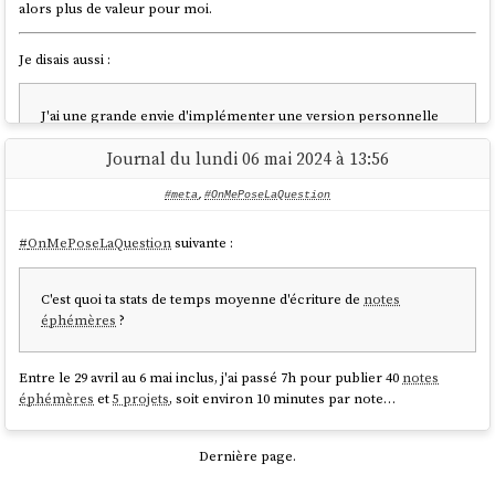
alors plus de valeur pour moi.
Je disais aussi :
J'ai une grande envie d'implémenter une version personnelle
basée sur
SvelteKit
et
Apache Age
, mais j'essaie de ne pas
Journal du lundi 06 mai 2024 à 13:56
tomber dans ce
Yak!
.
#meta
,
#OnMePoseLaQuestion
Suite à cela, j'ai créé
Projet 5 - "Importation d'un vault Obsidian vers
Apache Age"
et j'ai seulement travailé
un tout petit peu sur cette
#
OnMePoseLaQuestion
suivante :
expérience
.
C'est quoi ta stats de temps moyenne d'écriture de
notes
#
JaimeraisUnJour
un jour setup un
RAG
sur
notes.sklein.xyz
.
éphémères
?
Est-ce que je suis satisfait du client
Obsidian
?
Je réponds que
Entre le 29 avril au 6 mai inclus, j'ai passé 7h pour publier 40
notes
parfois oui, parfois non. Il m'agace par moments, et j'aimerais
éphémères
et
5 projets
, soit environ 10 minutes par note…
prendre le temps de "parfaitement configurer"
Obsidian.nvim
.
Dernière page.