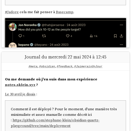
What's your feeling about this?
#
Jadore
cela me fait penser à
Basecamp
.
Journal du mercredi 22 mai 2024 à 12:45
#meta
,
#obsidian
,
#feedback
,
#JaimeraisUnJour
On me demande où j'en suis dans mon expérience
notes.sklein.xyz
?
How did you pick 10-12 as the people target?
Le 30 avril je disais
:
it's roughly the max number of people you can comfortable
Comment il est déployé ? Pour le moment, d'une manière très
work with without having managers — everyone is a direct
minimaliste et assez manuelle comme décrit ici
contributor
:
https://github.com/stephane-klein/obsidian-quartz-
playground/tree/main/deployment