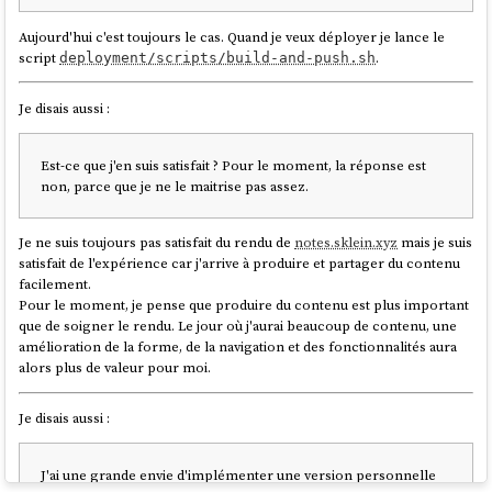
👍️👌
Aujourd'hui c'est toujours le cas. Quand je veux déployer je lance le
script
.
deployment/scripts/build-and-push.sh
Je disais aussi :
Est-ce que j'en suis satisfait ? Pour le moment, la réponse est
non, parce que je ne le maitrise pas assez.
Je ne suis toujours pas satisfait du rendu de
notes.sklein.xyz
mais je suis
satisfait de l'expérience car j'arrive à produire et partager du contenu
facilement.
Pour le moment, je pense que produire du contenu est plus important
Though I don't get why you would never want to grow
que de soigner le rendu. Le jour où j'aurai beaucoup de contenu, une
more than 10-12? If you could maintain everything else,
amélioration de la forme, de la navigation et des fonctionnalités aura
wouldn't you want more people and ability to build
alors plus de valeur pour moi.
things in parallel?
Je disais aussi :
I have done it before and it's not as fun to me. For me the love is
in the craft. I want to spend my time making things, not
managing people. Obsidian has 0 meetings.
J'ai une grande envie d'implémenter une version personnelle