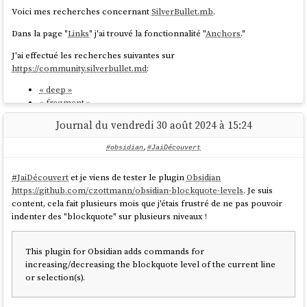
Voici mes recherches concernant
SilverBullet.mb
.
Dans la page "
Links
" j'ai trouvé la fonctionnalité "
Anchors
."
J'ai effectué les recherches suivantes sur
https://community.silverbullet.md
:
« deep »
« fragment »
Journal du vendredi 30 août 2024 à 15:24
et je n'ai rien trouvé d'intéressant.
J'ai ensuite effectué des recherches sur GitHub :
#obsidian
,
#JaiDécouvert
« deep »
#
JaiDécouvert
et je viens de tester le plugin
Obsidian
« fragment »
https://github.com/czottmann/obsidian-blockquote-levels
. Je suis
je n'ai rien trouvé d'intéressant non plus.
content, cela fait plusieurs mois que j'étais frustré de ne pas pouvoir
indenter des "blockquote" sur plusieurs niveaux !
J'ai posté le message suivant sur «
I wonder if SilverBullet could take
advantage of the “URL text fragment” standard 🤔
».
This plugin for Obsidian adds commands for
increasing/decreasing the blockquote level of the current line
Version française :
or selection(s).
Il y a quelques jours, j'ai découvert la fonctionnalité
URL text