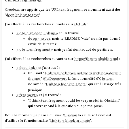
URL text fragment
🤔.
Claude.ai
m'a appris que les
URL text fragment
se nomment aussi des
"
deep linking to text
".
J'ai effectué les recherches suivantes sur
GitHub
:
« obsidian deep linking »
et j'ai trouvé :
mais le README "vide" ne m'a pas donné
deep-notes
envie de le tester
« obsidian fragment »
mais je n'ai rien trouvé de pertinent
J'ai effectué les recherches suivantes sur
https://forum.obsidian.md
:
« deep link »
et j'ai trouvé :
En lisant "
Link to Block does not work with non-default
themes
"
#
JaiDécouvert
la fonctionnalité d'
Obsidian
nommée "
Link to a block in a note
" qui est à l'usage très
pratique.
« fragment »
et j'ai trouvé :
"
I think text fragment could be very useful in Obsidian
"
qui correspond à la question que je me pose.
Pour le moment, je pense qu'avec
Obsidian
la seule solution est
d'utiliser la fonctionnalité "
Link to a block in a note
".