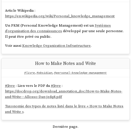
Article Wikipedia :
https://en.wikipedia.org/wiki/Personal_knowledge_management
Un PKM (Personal Knowledge Management) est un
Systèmes
d’organisation des connaissances
développé par une seule personne.
Il peut être privé ou public.
Voir aussi
Knowledge Organization Infrastructure
.
How to Make Notes and Write
#livre
,
#obsidian
,
#personal-knowledge-management
#
livre
: Lien vers le PDF du
#
livre
:
https://docdrop.org/download_annotation_doc/How-to-Make-Notes-
and-Write---Allosso-Dan-jzdq8.pdf
Taxonomie des types de notes listé dans le livre « How to Make Notes
and Write »
.
Dernière page.