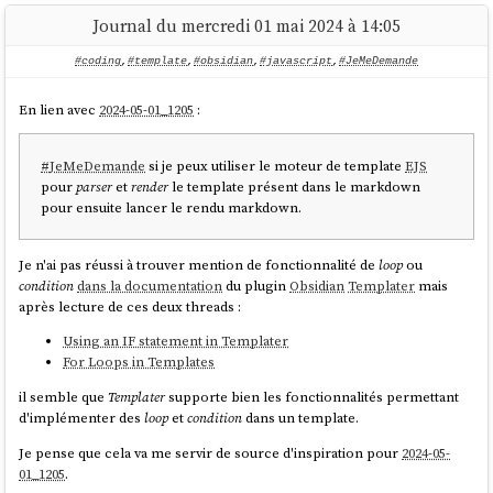
basée sur
SvelteKit
et
Apache Age
, mais j'essaie de ne pas
Journal du mercredi 01 mai 2024 à 14:05
tomber dans ce
Yak!
.
🙂
#coding
,
#template
,
#obsidian
,
#javascript
,
#JeMeDemande
Suite à cela, j'ai créé
Projet 5 - "Importation d'un vault Obsidian vers
Apache Age"
et j'ai seulement travailé
un tout petit peu sur cette
En lien avec
2024-05-01_1205
:
expérience
.
#
JeMeDemande
si je peux utiliser le moteur de template
EJS
#
JaimeraisUnJour
un jour setup un
RAG
sur
notes.sklein.xyz
.
pour
parser
et
render
le template présent dans le markdown
pour ensuite lancer le rendu markdown.
Est-ce que je suis satisfait du client
Obsidian
?
Je réponds que
parfois oui, parfois non. Il m'agace par moments, et j'aimerais
Je n'ai pas réussi à trouver mention de fonctionnalité de
loop
ou
prendre le temps de "parfaitement configurer"
Obsidian.nvim
.
condition
dans la documentation
du plugin
Obsidian
Templater
mais
après lecture de ces deux threads :
Using an IF statement in Templater
For Loops in Templates
il semble que
Templater
supporte bien les fonctionnalités permettant
d'implémenter des
loop
et
condition
dans un template.
Je pense que cela va me servir de source d'inspiration pour
2024-05-
01_1205
.