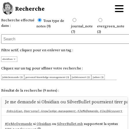
Recherche
Recherche effectué
Tous type de
dans :
notes (9)
journal_note
evergreen_note
(7)
(2)
Filtre actif, cliquez pour en enlever un tag :
obsidian
Cliquez sur un tag pour affiner votre recherche :
JeMeDemande (3)
personal-knowledge-management (3)
JaiDécouvert (2)
Jadore (1)
JaimeraisUnJour (1)
OnMaPartagé (1)
OnMePoseLaQuestion (1)
coding (1)
déploiement (1)
feedback (1)
javascript (1)
livre (1)
markdown (1)
meta (1)
quartz (1)
template (1)
Résultat de la recherche (9 notes) :
Je me demande si Obsidian ou SilverBullet pourraient tirer pa
#obsidian
,
#personal-knowledge-management
,
#JeMeDemande
,
#JaiDécouvert
#
JeMeDemande
si
Obsidian
ou
SilverBullet.mb
supportent la syntax