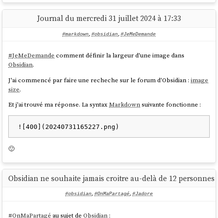
fragment
(
ma note à ce sujet en français
). Depuis, j'utilise
l'extension Firefox "
Link to Text Fragment
" pour partager des
Journal du mercredi 31 juillet 2024 à 17:33
liens précis et je trouve cela très simple d'usage.
#markdown
,
#obsidian
,
#JeMeDemande
J'ai bien identifié la fonctionnalité
Anchors
de Silverbullet pour
créer un lien vers une position précise dans une page interne à
#
JeMeDemande
comment définir la largeur d'une image dans
SilverBullet.
Obsidian
.
Je me demande si SilverBullet pourrait tirer parti de la
J'ai commencé par faire une recheche sur le forum d'Obsidian :
image
norme "URL text fragment" 🤔.
size
.
J'imagine une syntaxe du type
Et j'ai trouvé ma réponse. La syntax
Markdown
suivante fonctionne :
.
[[MyPage#:~:text=foobar]]
Pour le moment, j'ai du mal à imaginer les avantages
/inconvénients de cette idée de fonctionnalité par rapport à
l'utilisation de "Anchors".
🙂
J'ai cherché si Obsidian supportait les
URL text fragment
, je
constate que non.
Chez Obsidian l'équivalent de
Anchors
semble être
Link to a
Obsidian ne souhaite jamais croitre au-delà de 12 personnes
block in a note
.
#obsidian
,
#OnMaPartagé
,
#Jadore
Quelle est votre intuition à ce sujet ?
#
OnMaPartagé
au sujet de
Obsidian
: