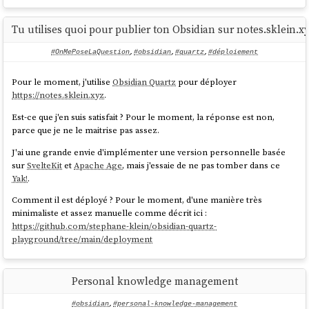
Tu utilises quoi pour publier ton Obsidian sur notes.sklein.xy
#OnMePoseLaQuestion
,
#obsidian
,
#quartz
,
#déploiement
Pour le moment, j'utilise
Obsidian Quartz
pour déployer
https://notes.sklein.xyz
.
Est-ce que j'en suis satisfait ? Pour le moment, la réponse est non,
parce que je ne le maitrise pas assez.
J'ai une grande envie d'implémenter une version personnelle basée
sur
SvelteKit
et
Apache Age
, mais j'essaie de ne pas tomber dans ce
Yak!
.
Comment il est déployé ? Pour le moment, d'une manière très
minimaliste et assez manuelle comme décrit ici :
https://github.com/stephane-klein/obsidian-quartz-
playground/tree/main/deployment
Personal knowledge management
#obsidian
,
#personal-knowledge-management