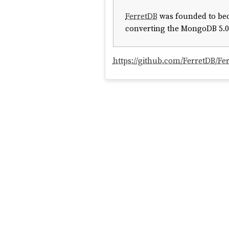
FerretDB
was founded to be
converting the MongoDB 5.0+
https://github.com/FerretDB/Fe