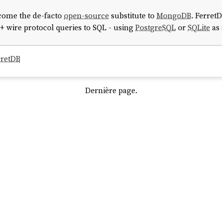
come the de-facto
open-source
substitute to
MongoDB
. Ferret
 wire protocol queries to SQL - using
PostgreSQL
or
SQLite
as
rretDB
Dernière page.