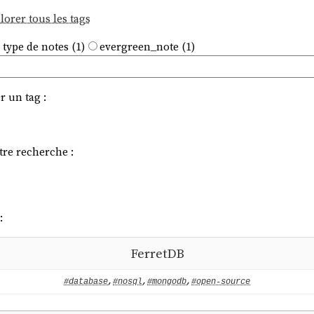
lorer tous les tags
 type de notes (1)
evergreen_note (1)
r un tag :
tre recherche :
:
FerretDB
#database
,
#nosql
,
#mongodb
,
#open-source