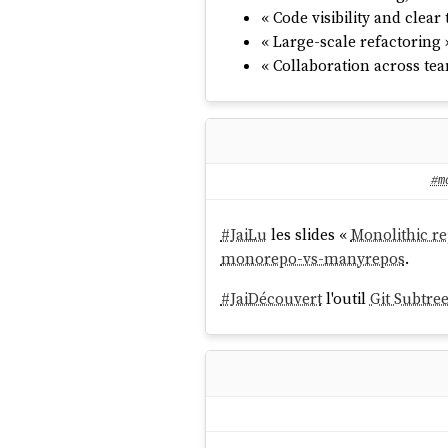
« Code visibility and clea
« Large-scale refactoring 
« Collaboration across tea
#m
#
JaiLu
les slides «
Monolithic re
monorepo-vs-manyrepos
.
#
JaiDécouvert
l'outil
Git Subtree