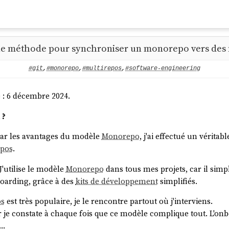
ne méthode pour synchroniser un monorepo vers des m
#git
,
#monorepo
,
#multirepos
,
#software-engineering
e : 6 décembre 2024.
 ?
ar les avantages du modèle
Monorepo
, j'ai effectué un vérit
epos
.
J'utilise le modèle
Monorepo
dans tous mes projets, car il sim
oarding, grâce à des
kits de développement
simplifiés.
os
est très populaire, je le rencontre partout où j'interviens.
je constate à chaque fois que ce modèle complique tout. L'onboa
n…