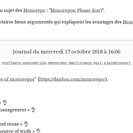
u sujet des
Monorepo
: "
Monorepos: Please don’t
".
ntaires biens argumentés qui expliquent les avantages des
Mon
Journal du mercredi 17 octobre 2018 à 16:06
#software-engineering
,
#monorepo
,
#multirepos
,
#git
,
#JaiDécouvert
es of monorepos
" (
https://danluu.com/monorepo/
).
» 👌
 management » 👌
and reuse » 👌
source of truth » 👌