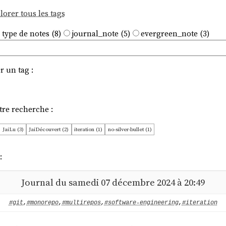
lorer tous les tags
 type de notes (8)
journal_note (5)
evergreen_note (3)
r un tag :
tre recherche :
JaiLu (3)
JaiDécouvert (2)
iteration (1)
no-silver-bullet (1)
:
Journal du samedi 07 décembre 2024 à 20:49
#git
,
#monorepo
,
#multirepos
,
#software-engineering
,
#iteration