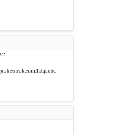
ert
/speakerdeck.com/fabpot/a-