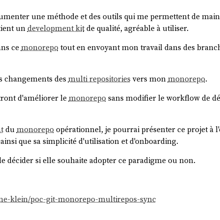
documenter une méthode et des outils qui me permettent de main
tient un
development kit
de qualité, agréable à utiliser.
dans ce
monorepo
tout en envoyant mon travail dans des branc
s changements des
multi repositories
vers mon
monorepo
.
ont d'améliorer le
monorepo
sans modifier le workflow de d
t
du
monorepo
opérationnel, je pourrai présenter ce projet à 
insi que sa simplicité d'utilisation et d'onboarding.
e de décider si elle souhaite adopter ce paradigme ou non.
ane-klein/poc-git-monorepo-multirepos-sync