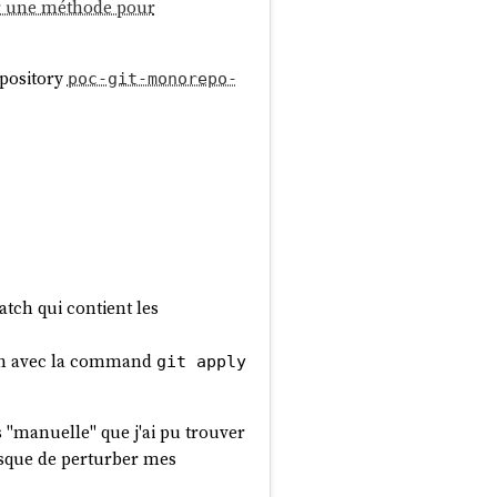
r une méthode pour
pository
poc-git-monorepo-
tch qui contient les
tch avec la command
git apply
s "manuelle" que j'ai pu trouver
risque de perturber mes