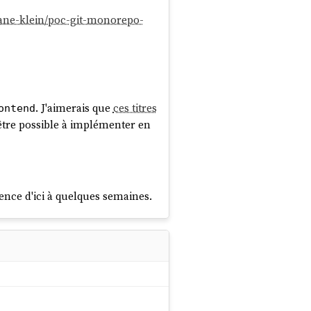
hane-klein/poc-git-monorepo-
. J'aimerais que
ces titres
ontend
 être possible à implémenter en
ience d'ici à quelques semaines.