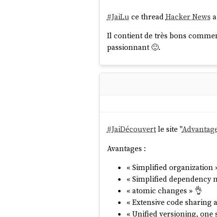
#
JaiLu
ce thread
Hacker News
a
Il contient de très bons comme
passionnant 🙂.
#
JaiDécouvert
le site "
Advantag
Avantages :
« Simplified organization 
« Simplified dependency
« atomic changes » 👌
« Extensive code sharing 
« Unified versioning, one 