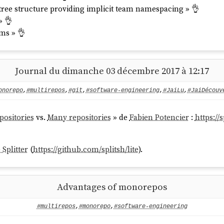
r tree structure providing implicit team namespacing » 👌
» 👌
ms » 👌
Journal du dimanche 03 décembre 2017 à 12:17
onorepo
,
#multirepos
,
#git
,
#software-engineering
,
#JaiLu
,
#JaiDécouv
positories
vs.
Many repositories
» de
Fabien Potencier
:
https:/
 Splitter
(
https://github.com/splitsh/lite
).
Advantages of monorepos
#multirepos
,
#monorepo
,
#software-engineering