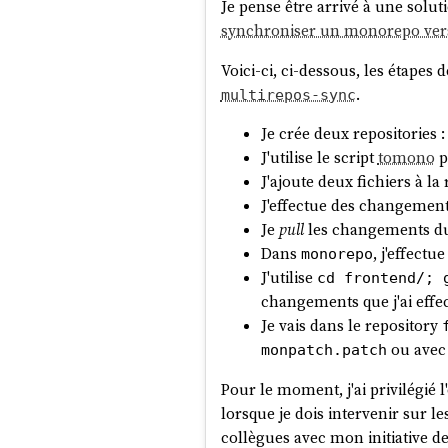
Je pense être arrivé à une solut
synchroniser un monorepo vers 
Voici-ci, ci-dessous, les étapes
.
multirepos-sync
Je crée deux repositories 
J'utilise le script
tomono
p
J'ajoute deux fichiers à la
J'effectue des changement
Je
pull
les changements du
Dans
, j'effect
monorepo
J'utilise
cd frontend/; 
changements que j'ai effe
Je vais dans le repository
ou ave
monpatch.patch
Pour le moment, j'ai privilégié 
lorsque je dois intervenir sur 
collègues avec mon initiative d