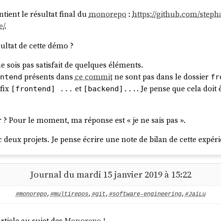
tient le résultat final du
monorepo
:
https://github.com/step
e/
.
ésultat de cette démo ?
ne sois pas satisfait de quelques éléments.
présents dans
ce commit
ne sont pas dans le dossier
ntend
fr
fix
et
. Je pense que cela doit
[frontend] ...
[backend]...
er ? Pour le moment, ma réponse est « je ne sais pas ».
c deux projets. Je pense écrire une note de bilan de cette expér
Journal du mardi 15 janvier 2019 à 15:22
#monorepo
,
#multirepos
,
#git
,
#software-engineering
,
#JaiLu
article au sujet des
Monorepo
!