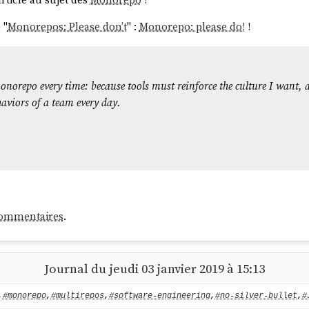
 "
Monorepos: Please don’t
" :
Monorepo: please do!
!
e monorepo every time: because tools must reinforce the culture I want
haviors of a team every day.
commentaires
.
Journal du jeudi 03 janvier 2019 à 15:13
,
#monorepo
,
#multirepos
,
#software-engineering
,
#no-silver-bullet
,
#