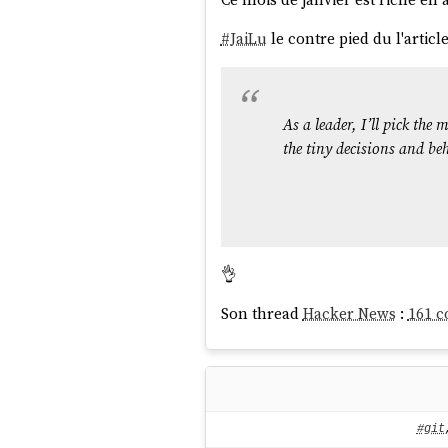
#
JaiLu
le contre pied du l'article
As a leader, I’ll pick th
the tiny decisions and be
👌
Son thread
Hacker News
:
161 
#git