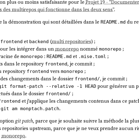
ion plus ou moins satisfaisante pour le
Projet 19 - "Documente
des multirepos qui fonctionne dans les deux sens"
.
 de la démonstration qui sont détaillées dans le
du re
README.md
:
et
(
multi repositories
) ;
frontend
backend
our les intégrer dans un
monorepo
nommé
;
monorepo
 racine de
:
et
;
monorepo
README.md
.mise.toml
s dans le repository
, je commit ;
frontend
 repository
vers
;
frontend
monorepo
ue des changements dans le dossier
, je commit ;
frontend/
pour générer un pa
git format-patch --relative -1 HEAD
ctués dans le dossier
;
frontend/
et j'applique les changements contenus dans ce pa
frontend
c
.
git am monptach.patch
l'option
git patch
, parce que je souhaite suivre la méthode la plu
les repositories upstream, parce que je ne veux prendre aucun 
e
monorepo
.