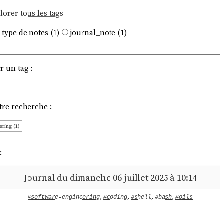
lorer tous les tags
 type de notes (1)
journal_note (1)
r un tag :
tre recherche :
ering (1)
:
Journal du dimanche 06 juillet 2025 à 10:14
#software-engineering
,
#coding
,
#shell
,
#bash
,
#oils