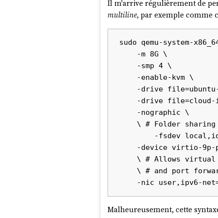
Il m'arrive régulièrement de p
multiline
, par exemple comme ce
sudo qemu-system-x86_64
    -m 8G \

    -smp 4 \

    -enable-kvm \

    -drive file=ubuntu-working-layer.qcow2,format=qcow2 \

    -drive file=cloud-init.img,format=raw \

    -nographic \

    \ # Folder sharing between the host system and the virtual machine:

	-fsdev local,id=fsdev0,path=$(pwd)/shared/,security_model=mapped-file \

    -device virtio-9p-pci,fsdev=fsdev0,mount_tag=host_share \

    \ # Allows virtual machine to access the Internet

    \ # and port forwarding to access virtual machine via ssh:

Malheureusement, cette syntaxe