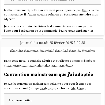
Malheureusement, cette syntaxe n'est pas supportée par
Bash
et à ma
connaissance, il n'existe aucune solution en
Bash
pour atteindre mon
objectif.
Je suis ainsi contraint de diviser la documentation en deux parties :
l'une pour l'exécution de la commande, l'autre pour expliquer les
paramètres. Voici ce que cela donne :
Journal du mardi 25 février 2025 à 09:35
sudo qemu-system-x86_64 \

    -m 8G \

#Doctrine
,
#documentation
,
#shell
,
#terminal
,
#dev-kit
,
#markdown
    -smp 4 \

    -enable-kvm \

Dans cette note, je souhaite décrire et expliquer
comment j'intègre
    -drive file=ubuntu-working-
des sessions de terminal dans des documentations
.
layer.qcow2,format=qcow2 \

    -drive file=cloud-init.img,format=raw \

Convention mainstream que j'ai adoptée
    -nographic \

    -fsdev 
Je suis la convention mainstream suivante pour représenter des
local,id=fsdev0,path=$(pwd)/shared/,security_m
sessions terminal (de type
bash
,
zsh
…) au format
Markdown
:
odel=mapped-file \

    -device virtio-9p-
pci,fsdev=fsdev0,mount_tag=host_share \

Première partie :
    -nic user,ipv6-