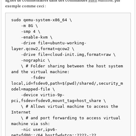
lignes de commentaires dans des commandes
Bash
multiline
, par
exemple comme ceci :
sudo qemu-system-x86_64 \

    -m 8G \

    -smp 4 \

    -enable-kvm \

    -drive file=ubuntu-working-
layer.qcow2,format=qcow2 \

    -drive file=cloud-init.img,format=raw \

    -nographic \

    \ # Folder sharing between the host system 
and the virtual machine:

	-fsdev 
local,id=fsdev0,path=$(pwd)/shared/,security_m
odel=mapped-file \

    -device virtio-9p-
pci,fsdev=fsdev0,mount_tag=host_share \

    \ # Allows virtual machine to access the 
Internet

    \ # and port forwarding to access virtual 
machine via ssh:

    -nic user,ipv6-