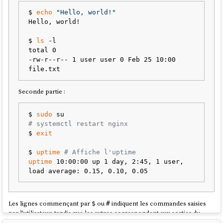
net=fd00::/64,hostfwd=tcp::2222-:22

$ 
echo
"Hello, world!"
Hello, world!

# Here are some explanations of the parameters 
used in this command

$ 
ls
 -l

#

total 0

# Folder sharing between the host system and 
-rw-r--r-- 1 user user 0 Feb 25 10:00 
the virtual machine:

#

# ```

Seconde partie :
# -fsdev 
local,id=fsdev0,path=$(pwd)/shared/,security_m
odel=mapped-file

$ 
sudo
# -device virtio-9p-
# systemctl restart nginx 
pci,fsdev=fsdev0,mount_tag=host_share

$ 
exit
# ```

#

$ 
uptime
# Affiche l'uptime
# Allows virtual machine to access the 
uptime
 10:00:00 up 1 day, 2:45, 1 user, 
Internet

# and port forwarding to access virtual 
machine via ssh:

#

Les lignes commençant par
ou
indiquent les commandes saisies
$
#
# ```

par l'utilisateur, tandis que les autres correspondent aux sorties du
# -nic user,ipv6-
terminal.