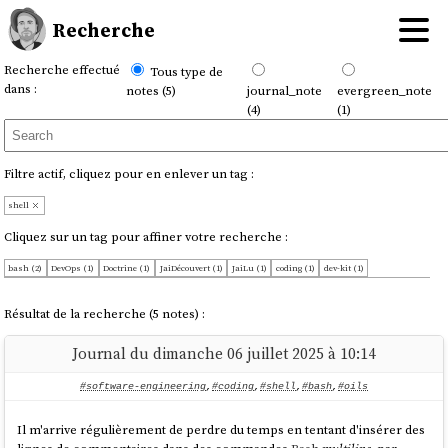
Recherche
Recherche effectué
Tous type de
dans :
notes (5)
journal_note
evergreen_note
(4)
(1)
Filtre actif, cliquez pour en enlever un tag :
shell
Cliquez sur un tag pour affiner votre recherche :
bash (2)
DevOps (1)
Doctrine (1)
JaiDécouvert (1)
JaiLu (1)
coding (1)
dev-kit (1)
documentation (1)
markdown (1)
oils (1)
open-source (1)
software-engineering (1)
terminal (1)
Résultat de la recherche (5 notes) :
Journal du dimanche 06 juillet 2025 à 10:14
#software-engineering
,
#coding
,
#shell
,
#bash
,
#oils
Il m'arrive régulièrement de perdre du temps en tentant d'insérer des