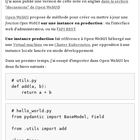
(j'ai aussi publié une version de cette note en anglais
dans la section
"discussions" de Open WebUI
)
Open WebUI
propose de méthode pour créer ou mettre à jour une
fonction Open WebUI
sur une instance en production
: via l'interface
web d'administration, ou via l'
API REST
.
Une instance production
fait référence à Open WebUI hébergé sur
une
Virtual machine
ou un
Cluster Kubernetes
, par opposition à une
instance locale lancée en mode développement.
Dans un premier temps, j'ai essayé d'importer dans Open WebUI les
deux fichiers suivants :
# utils.py

def add(a, b):

# hello_world.py

from pydantic import BaseModel, Field

from .utils import add
