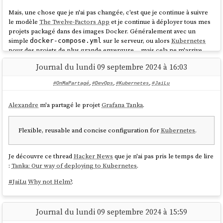
un serveur
PostgreSQL
.
Mais, une chose que je n'ai pas changée, c'est que je continue à suivre
Voici les opérations effectuées par le rôle Ansible à distance sur le
le modèle
The Twelve-Factors App
et je continue à déployer tous mes
serveur de production :
projets packagé dans des images Docker. Généralement avec un
simple
sur le serveur, ou alors
Kubernetes
docker-compose.yml
Création d'un dossier
/srv/miniflux/
pour des projets de plus grande envergure… mais cela ne m'arrive
Upload de
/srv/miniflux/docker-compose.yml
jamais en pratique, je travaille toujours sur des petits projets.
avec le contenu suivant :
Journal du lundi 09 septembre 2024 à 16:03
Choses qui ont changé : depuis fin 2018, j'ai décidé de ne plus utiliser
services:

Docker
dans mes
environnements de développement
pour les projets
#OnMaPartagé
,
#DevOps
,
#Kubernetes
,
#JaiLu
  postgres:

codés en
NodeJS
,
Golang
,
Python
…
    image: postgres:17

Alexandre
m'a partagé le projet
Grafana Tanka
.
Au départ, cela a commencé par uniquement les projets en
NodeJS
    restart: unless-stopped

pour des raisons de performance.
    environment:

      POSTGRES_DB: miniflux

Flexible, reusable and concise configuration for
Kubernetes
.
J'ai ensuite découvert
Asdf
et plus récemment
Mise
. À partir de cela,
      POSTGRES_USER: miniflux

tout est devenu plus facilement pour moi.
      POSTGRES_PASSWORD: password

Avec
Asdf
, je n'ai plus besoin "d'enfermer" mes projets dans des
Je découvre ce thread
Hacker News
que je n'ai pas pris le temps de lire
    volumes:

containers Docker pour fixer l'environnement de développement, les
:
Tanka: Our way of deploying to Kubernetes
.
      - postgres:/var/lib/postgresql/data/

versions…
    healthcheck:

#
JaiLu
Why not Helm?
.
      test: ['CMD', 'pg_isready']

Cette introduction est un peu longue, je n'ai pas abordé le sujet
      interval: 10s

principal de cette note 🙂.
      start_period: 30s

Journal du lundi 09 septembre 2024 à 15:59
Je viens de publier un
playground
d'un exemple de projet minimaliste