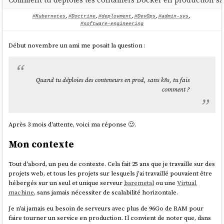
n'ai plus eu d'expérience pratique.
#Kubernetes
,
#Doctrine
,
#deployment
,
#DevOps
,
#admin-sys
,
Pour les personnes qui souhaitent vraiment effectuer des imports
#software-engineering
dans des fonctions Open WebUI sans utiliser la fonction Pipelines, il
Maintenant que j'ai rejoint une mission dont le produit est déployé sur
existe tout de même une solution que j'ai implémentée dans la
Kubernetes
, je souhaite mettre à jour mes compétences pratiques
Début novembre un ami me posait la question :
branche
.
test-if-openwebui-function-support-import
dans ce domaine.
Voici le contenu de
:
/functions/hello_world.py
Voici quelques sujets sur lesquels je souhaite monter en compétence
ces prochains mois :
Quand tu déploies des conteneurs en prod, sans k8s, tu fais
from pydantic import BaseModel, Field

comment ?
M'entrainement à utiliser et à créer des
Helm Charts
Déployer un
ArgoCD
pour apprendre à bien l'utiliser
from open_webui.shared.utils import add

Jouer avec
k3s
Tester
Postgres Operator
class Pipe:

Après 3 mois d'attente, voici ma réponse 🙂.
Étudier et tester
https://tilt.dev/
    class Valves(BaseModel):

kind
(
https://kind.sigs.k8s.io/
)
Mon contexte
        pass

Grafana Tanka
kustomize
(
https://github.com/kubernetes-sigs/kustomize
)
    def __init__(self):

Tout d'abord, un peu de contexte. Cela fait 25 ans que je travaille sur des
        self.valves = self.Valves()

projets web, et tous les projets sur lesquels j'ai travaillé pouvaient être
hébergés sur un seul et unique serveur
baremetal
ou une
Virtual
    def pipe(self, body: dict):

machine
, sans jamais nécessiter de scalabilité horizontale.
        print("body", body)

Je n'ai jamais eu besoin de serveurs avec plus de 96Go de RAM pour
faire tourner un service en production. Il convient de noter que, dans