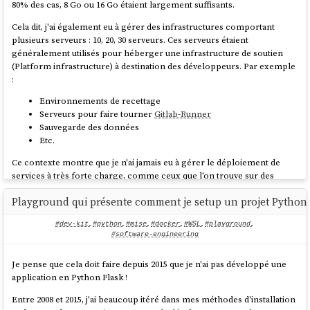
80% des cas, 8 Go ou 16 Go étaient largement suffisants.
Le contenu de
/shared/utils.py
Cela dit, j'ai également eu à gérer des infrastructures comportant
plusieurs serveurs : 10, 20, 30 serveurs. Ces serveurs étaient
généralement utilisés pour héberger une infrastructure de soutien
def add(a, b):

(Platform infrastructure) à destination des développeurs. Par exemple
:
Pour rendre accessible
dans l'instance d'Open
/shared/utils.py
Environnements de recettage
WebUI lancé loculement, j'ai configuré de
volume mounts
suivante
Serveurs pour faire tourner
Gitlab-Runner
dans mon
:
/docker-compose.yml
Sauvegarde des données
Etc.
  openwebui:

Ce contexte montre que je n'ai jamais eu à gérer le déploiement de
    image: ghcr.io/open-webui/open-
services à très forte charge, comme ceux que l'on trouve sur des
webui:0.6.15

plateformes telles que Deezer, le site des impôts, Radio France,
    restart: unless-stopped

Playground qui présente comment je setup un projet Python 
Meetic, la Fnac, Cdiscount, France Travail, Blablacar, ou encore
    volumes:

Doctolib.
La méthode que je décris dans cette note ne concerne
      - 
#dev-kit
,
#python
,
#mise
,
#docker
,
#WSL
,
#playground
,
pas ce type d'infrastructure.
./shared/:/app/backend/open_webui/shared/

#software-engineering
    ports:

Ma méthode depuis 2015
Je pense que cela doit faire depuis 2015 que je n'ai pas développé une
application en Python Flask !
Dans cette note, je ne vais pas retracer l'évolution complète de mes
Ensuite, si je souhaite pouvoir déployer en production cette fonction
méthodes de déploiement, mais plutôt me concentrer sur deux
Entre 2008 et 2015, j'ai beaucoup itéré dans mes méthodes d'installation
Open WebUI et le module
, il sera nécessaire de build une
utils.py
d'entre elles : l'une que j'utilise depuis 2015, et une déclinaison adoptée