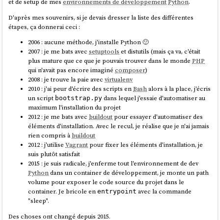
et de setup de mes
environnements de développement
Python
.
image Docker customisé d'Open WebUI pour y inclure le fichier
en 2020.
.
/shared/utils.py
D'après mes souvenirs, si je devais dresser la liste des différentes
Voici les principes que j'essaie de suivre et qui constituent le socle de
étapes, ça donnerai ceci :
Cette méthode peut fonctionner, mais cela reste un "hack" non
ma doctrine en matière de déploiement de services :
conseillé. Il est préférable d'utiliser la méthode "
Pipelines
".
2006 : aucune méthode, j'installe Python 🙂
Je m'efforce de suivre le modèle
Baking
autant que possible
2007 : je me bats avec
setuptools
et distutils (mais ça va, c'était
(voir ma note
2025-02-07_1403
), sans en faire une approche
plus mature que ce que je pouvais trouver dans le monde
PHP
dogmatique ou extrémiste.
qui n'avait pas encore imaginé
composer
)
J'applique les principes de
The Twelve-Factors App
.
2008 : je trouve la paie avec
virtualenv
Je privilégie le paradigme
Remote Task Execution
, ce qui me
2010 : j'ai peur d'écrire des scripts en
Bash
alors à la place, j'écris
permet d'adopter une approche
GitOps
.
un script
dans lequel j'essaie d'automatiser au
bootstrap.py
J'utilise des outils d'
orchestration
prenant en charge le
mode
maximum l'installation du projet
push
(voir note
2025-02-07_1612
), comme
Ansible
, et j'évite le
2012 : je me bats avec
buildout
pour essayer d'automatiser des
mode pull
.
éléments d'installation. Avec le recul, je réalise que je n'ai jamais
rien compris à
buildout
En pratique, j'utilise
Ansible
pour déployer un fichier
docker-
2012 : j'utilise
Vagrant
pour fixer les éléments d'installation, je
compose.yml
sur le serveur de production et ensuite lancer les
suis plutôt satisfait
services.
2015 : je suis radicale, j'enferme tout l'environnement de dev
Python
dans un container de développement, je monte un path
Je précise que cette note ne traite pas de la préparation préalable du
volume pour exposer le code source du projet dans le
serveur, de l'installation de
Docker
, ni d'autres aspects similaires. Afin
container. Je bricole en
avec la commande
entrypoint
de ne pas alourdir davantage cette note, je n'aborde pas non plus les
"sleep".
questions de
Continuous Integration
ou de
Continuous Delivery
.
Des choses ont changé depuis 2015.
Imaginons que je souhaite déployer le lecteur RSS
Miniflux
connecté à