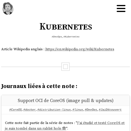
Kubernetes
#DevOps
,
#Kubernetes
Article Wikipedia anglais :
https://en.wikipedia.org/wiki/Kubernetes
Journaux liées à cette note :
Support OCI de CoreOS (image pull & updates)
#CoreOS
,
#docker
,
#distribution-linux
,
#linux
,
#DevOps
,
#JaiDécouvert
Cette note fait partie de la série de notes : "
J'ai étudié et testé CoreOS et
je suis tombé dans un rabbit hole 🙈
".