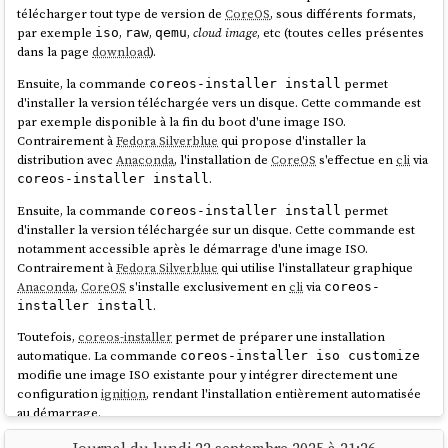
permet une déduplication plus fine en découpant les layers en chunks,
télécharger tout type de version de
CoreOS
, sous différents formats,
améliorant ainsi l'efficacité des téléchargements différentiels, bien que
par exemple
,
,
,
cloud image
, etc (toutes celles présentes
iso
raw
qemu
restant inférieur à des capacités de
libostree
. À noter que seul le
dans la page
download
).
registry
quay
supporte actuellement ce format —
Docker Hub
ne le
Ensuite, la commande
permet
coreos-installer install
prend pas encore en charge.
d'installer la version téléchargée vers un disque. Cette commande est
En explorant ce sujet de déduplication (qui permet de réduire la taille
par exemple disponible à la fin du boot d'une image ISO.
des données à télécharger lors des mises à jour),
#
JaiDécouvert
bsdiff
,
Contrairement à
Fedora Silverblue
qui propose d'installer la
bspatch
,
Rolling hash
(
je l'avais déjà croisé
).
distribution avec
Anaconda
, l'installation de
CoreOS
s'effectue en
cli
via
.
coreos-installer install
Note suivante : "
Convergence vers Bootc
".
Ensuite, la commande
permet
coreos-installer install
d'installer la version téléchargée sur un disque. Cette commande est
notamment accessible après le démarrage d'une image ISO.
Contrairement à
Fedora Silverblue
qui utilise l'installateur graphique
Anaconda
,
CoreOS
s'installe exclusivement en
cli
via
coreos-
.
installer install
Toutefois,
coreos-installer
permet de préparer une installation
automatique. La commande
coreos-installer iso customize
modifie une image ISO existante pour y intégrer directement une
configuration
ignition
, rendant l'installation entièrement automatisée
au démarrage.
Voici un exemple dans mon
playground
:
atomic-os-