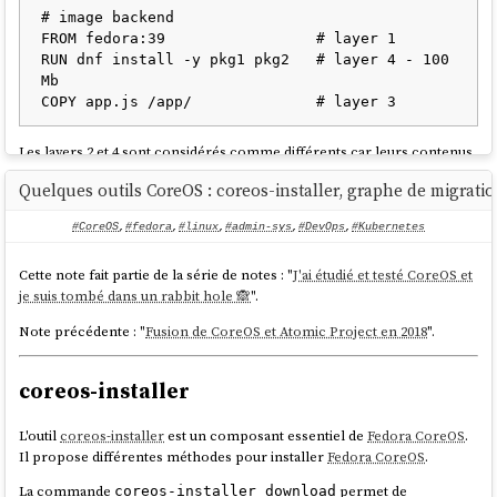
# image backend

FROM fedora:39                 # layer 1

RUN dnf install -y pkg1 pkg2   # layer 4 - 100 
Mb

Les layers 2 et 4 sont considérés comme différents car leurs contenus
diffèrent (commandes
RUN
différentes). Les fichiers du package
pkg1
Quelques outils CoreOS : coreos-installer, graphe de migratio
sont donc stockés deux fois. La taille totale sur disque et lors du
transfert est de 150 MB (au lieu de 100 MB avec une déduplication au
#CoreOS
,
#fedora
,
#linux
,
#admin-sys
,
#DevOps
,
#Kubernetes
niveau fichier).
Malgré cette limitation, depuis
la version 42
,
Fedora CoreOS
utilise le
Cette note fait partie de la série de notes : "
J'ai étudié et testé CoreOS et
support OCI de OSTree
pour télécharger les mises à jour système. Ce
je suis tombé dans un rabbit hole 🙈
".
changement constitue la première itération vers la migration de
Note précédente : "
Fusion de CoreOS et Atomic Project en 2018
".
CoreOS
vers
bootc
.
Le format
OCI
semble privilégié à
libostree
comme format d'échange
coreos-installer
car son écosystème est plus populaire : utilisation par
Docker
,
Kubernetes
,
podman
, disponibilité sur Docker Hub, et maîtrise
généralisée du format
.
Dockerfile
L'outil
coreos-installer
est un composant essentiel de
Fedora CoreOS
.
Il propose différentes méthodes pour installer
Fedora CoreOS
.
Depuis
la version 4.0.0
,
podman
supporte le format de compression
, basé sur les
zstd skippable frames
. Ce format
zstd:chunked
La commande
permet de
coreos-installer download