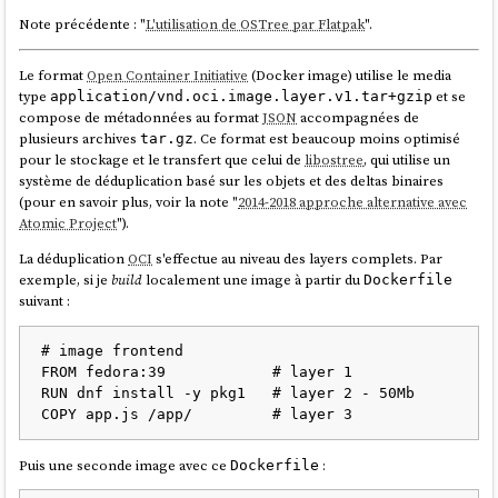
Note précédente : "
L'utilisation de OSTree par Flatpak
".
Le format
Open Container Initiative
(Docker image) utilise le media
type
et se
application/vnd.oci.image.layer.v1.tar+gzip
compose de métadonnées au format
JSON
accompagnées de
plusieurs archives
. Ce format est beaucoup moins optimisé
tar.gz
pour le stockage et le transfert que celui de
libostree
, qui utilise un
système de déduplication basé sur les objets et des deltas binaires
(pour en savoir plus, voir la note "
2014-2018 approche alternative avec
Atomic Project
").
La déduplication
OCI
s'effectue au niveau des layers complets. Par
exemple, si je
build
localement une image à partir du
Dockerfile
suivant :
# image frontend

FROM fedora:39            # layer 1

RUN dnf install -y pkg1   # layer 2 - 50Mb

Puis une seconde image avec ce
:
Dockerfile