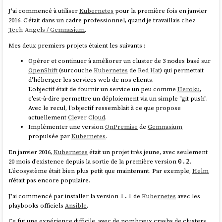
J'ai commencé à utiliser
Kubernetes
pour la première fois en janvier
2016. C'était dans un cadre professionnel, quand je travaillais chez
Tech-Angels / Gemnasium
.
Le fichier
contient un import de
hello_world.py
utils.add
implémenté dans le premier fichier.
Mes deux premiers projets étaient les suivants :
L'importation du premier fichier est refusée par Open WebUI parce
Opérer et continuer à améliorer un cluster de 3 nodes basé sur
que
est absent de
.
class Pipe:
utils.py
OpenShift
(surcouche
Kubernetes
de
Red Hat
) qui permettait
d'héberger les services web de nos clients.
J'ai ensuite trompé Open WebUI en ajoutant une classe
fictive
Pipe
L'objectif était de fournir un service un peu comme
Heroku
,
das le fichier
et l'importation a réussi.
utils.py
c'est-à-dire permettre un déploiement via un simple "git push".
Avec le recul, l'objectif ressemblait à ce que propose
Ensuite l'import de
a échoué parce que Open
hello_world.py
actuellement
Clever Cloud
.
WebUI n'arrive pas a effectué l'import
.
from .utils import add
Implémenter une version
OnPremise
de
Gemnasium
J'ai ensuite effectué plusieurs tentatives d'import absolut, par exemple
propulsée par
Kubernetes
.
… mais sans succès.
from open_webui.utils import add
En janvier 2016,
Kubernetes
était un projet très jeune, avec seulement
J'ai pris un peu de temps pour étudier l'implémentation d'Open WebUI
20 mois d'existence depuis la sortie de la première version
.
et j'ai identifié
cette section de code
:
0.2
L'écosystème était bien plus petit que maintenant. Par exemple,
Helm
n'était pas encore populaire.
module_name = f"tool_{tool_id}"

module = types.ModuleType(module_name)

J'ai commencé par installer la version
de
Kubernetes
avec les
1.1
playbooks officiels
Ansible
.
Ce fut une expérience difficile, avec de nombreux crashs de clusters,