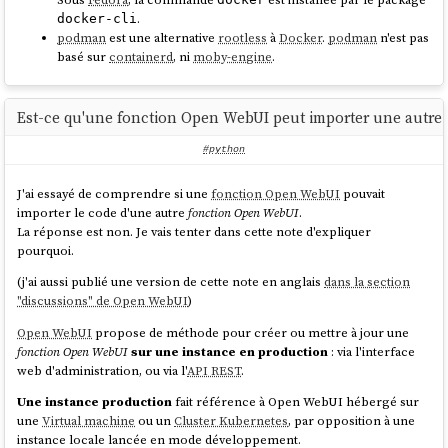
mise à jour
:
ou
(plage horaire définie dans la
immediate
periodic
.
docker-cli
semaine).
podman
est une alternative
rootless
à
Docker
.
podman
n'est pas
basé sur
containerd
, ni
moby-engine
.
CoreOS
utilisant par défaut la stratégie
,
zincati
détecte
immediate
automatiquement les nouvelles releases dès le premier démarrage et
lance immédiatement leur téléchargement, suivi d'un redémarrage.
Est-ce qu'une fonction Open WebUI peut importer une autre
Le téléchargement par deltas rend l'upgrade vers la dernière release
très rapide.
#python
zincati
permet également de
coordonner les mises à jour de plusieurs
J'ai essayé de comprendre si une
fonction Open WebUI
pouvait
serveurs
, fonctionnalité particulièrement utile dans le contexte d'un
importer le code d'une autre
fonction Open WebUI
.
cluster
Kubernetes
. Je n'ai pas encore testé cette fonctionnalité.
La réponse est non. Je vais tenter dans cette note d'expliquer
pourquoi.
Note suivante : "
composefs, un filesystem spécialement créé pour les
(j'ai aussi publié une version de cette note en anglais
dans la section
besoins des distributions atomic
".
"discussions" de Open WebUI
)
Open WebUI
propose de méthode pour créer ou mettre à jour une
fonction Open WebUI
sur une instance en production
: via l'interface
web d'administration, ou via l'
API REST
.
Une instance production
fait référence à Open WebUI hébergé sur
une
Virtual machine
ou un
Cluster Kubernetes
, par opposition à une
instance locale lancée en mode développement.