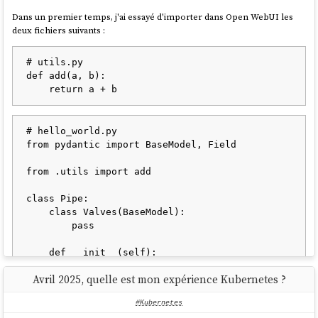
Dans un premier temps, j'ai essayé d'importer dans Open WebUI les
deux fichiers suivants :
# utils.py

def add(a, b):

# hello_world.py

from pydantic import BaseModel, Field

from .utils import add

class Pipe:

    class Valves(BaseModel):

        pass

    def __init__(self):

        self.valves = self.Valves()

Avril 2025, quelle est mon expérience Kubernetes ?
    def pipe(self, body: dict):

#Kubernetes
        print("body", body)
