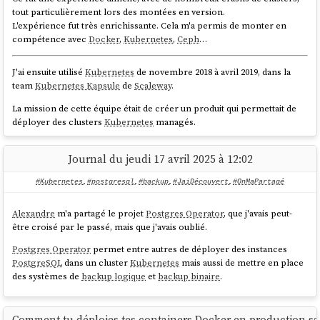
Ce code permet à Open WebUI de charger dynamiquement le code
tout particulièrement lors des montées en version.
source des modules qui sont stockés dans la base de données.
L'expérience fut très enrichissante. Cela m'a permis de monter en
compétence avec
Docker
,
Kubernetes
,
Ceph
…
Un esprit tordu pourrait en pratique importer une fonction chargé
dynamiquement dans un autre module dynamique, par exemple :
J'ai ensuite utilisé
Kubernetes
de novembre 2018 à avril 2019, dans la
team
Kubernetes Kapsule
de
Scaleway
.
La mission de cette équipe était de créer un produit qui permettait de
Mais cette méthode ne correspond pas à l'usage normal d'Open
déployer des clusters
Kubernetes
managés.
WebUI.
Je suis arrivé dans cette équipe 10 mois après le début du projet. J'ai
Pour implémenter des fonctions "modulaires", Open WebUI conseille
Journal du jeudi 17 avril 2025 à 12:02
contribué au projet pendant 5 mois, jusqu'au lancement du produit en
d'utiliser la fonctionnalité "
Pipelines
" :
production.
#Kubernetes
,
#postgresql
,
#backup
,
#JaiDécouvert
,
#OnMaPartagé
Cette fois encore, une partie du travail était de déployer des clusters
Kubernetes
from "scatch".
Alexandre
m'a partagé le projet
Postgres Operator
, que j'avais peut-
Welcome to Pipelines, an Open WebUI initiative. Pipelines
être croisé par le passé, mais que j'avais oublié.
Expérience intéressante : j'ai appris à déployer des clusters
bring modular, customizable workflows
to any UI client
Kubernetes
via
Kubernetes
!
supporting OpenAI API specs – and much more! Easily
Postgres Operator
permet entre autres de déployer des instances
L'implémentation était inspirée de la méthode présentée dans cet
extend functionalities, integrate unique logic, and create
PostgreSQL
dans un cluster
Kubernetes
mais aussi de mettre en place
article :
Gardener - The Kubernetes Botanist
.
dynamic workflows with just a few lines of code.
des systèmes de
backup logique
et
backup binaire
.
source
Depuis avril 2019, je n'ai plus opéré de cluster
Kubernetes
. J'ai
seulement continué à suivre de loin les actualités de cet écosystème. Je
Comment tu déploies tes containers Docker en production s