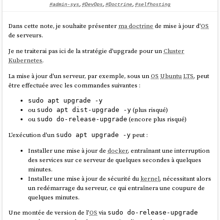
Python
Flask
suivant mes pratiques de 2025.
  miniflux:

#admin-sys
,
#DevOps
,
#Doctrine
,
#selfhosting
    image: miniflux/miniflux:2.2.5

Voici son repository :
mise-python-flask-playground
    ports:

Dans cette note, je souhaite présenter
ma doctrine
de mise à jour d'
OS
    - 8080:8080

Ce playground est "propulsé" par
Docker
et
Mise
.
de serveurs.
    environment:

J'ai documenté la méthode d'installation pour :
      DATABASE_URL: 
Je ne traiterai pas ici de la stratégie d'upgrade pour un
Cluster
postgres://miniflux:password@postgres/miniflux
Kubernetes
.
Linux
(
Fedora
(distribution que j'utilise au quotidien) et
Ubuntu
)
?sslmode=disable

MacOS
avec
Brew
La mise à jour d'un serveur, par exemple, sous un
OS
Ubuntu
LTS
, peut
      RUN_MIGRATIONS: 1

MS Windows
avec
WSL2
être effectuée avec les commandes suivantes :
      CREATE_ADMIN: 1

      ADMIN_USERNAME: johndoe

Je précise que je n'ai pas eu l'occasion de tester l'installation sous
sudo apt upgrade -y
      ADMIN_PASSWORD: secret

Windows, hier j'ai essayé, mais
je n'ai pas réussi à installer WSL2 sous
ou
(plus risqué)
sudo apt dist-upgrade -y
    healthcheck:

Windows dans un Virtualbox lancé sous Fedora
. Je suis à la recherche
ou
(encore plus risqué)
sudo do-release-upgrade
      test: ["CMD", "/usr/bin/miniflux", "-
d'une personne pour tester
si mes instructions d'installation sont
healthcheck", "auto"]

valides ou non
.
L'exécution d'un
peut :
sudo apt upgrade -y
    depends_on:

Briques technologiques présentes dans le playground :
Installer une mise à jour de
docker
, entraînant une interruption
      postgres:

des services sur ce serveur de quelques secondes à quelques
        condition: service_healthy

La dernière version de
Python
installée par
Mise
, voir
minutes.
.mise.toml
Installer une mise à jour de sécurité du
kernel
, nécessitant alors
volumes:

Une base de données
PostgreSQL
lancé par
Docker
un redémarrage du serveur, ce qui entraînera une coupure de
  postgres:

J'utilise
named volumes
comme expliqué dans cette note
quelques minutes.
:
2024-12-09_1550
Flask-SQLAlchemy
Une montée de version de l'
OS
via
sudo do-release-upgrade
Depuis le dossier
lancement de la
/srv/miniflux/