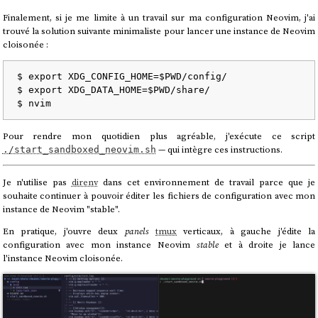
Finalement, si je me limite à un travail sur ma configuration Neovim, j'ai
trouvé la solution suivante minimaliste pour lancer une instance de Neovim
cloisonée :
$ 
export
 XDG_CONFIG_HOME=
$PWD
/config/

$ 
export
 XDG_DATA_HOME=
$PWD
/share/

Pour rendre mon quotidien plus agréable, j'exécute ce script
— qui intègre ces instructions.
./start_sandboxed_neovim.sh
Je n'utilise pas
direnv
dans cet environnement de travail parce que je
souhaite continuer à pouvoir éditer les fichiers de configuration avec mon
instance de Neovim "stable".
En pratique, j'ouvre deux
panels
tmux
verticaux, à gauche j'édite la
configuration avec mon instance Neovim
stable
et à droite je lance
l'instance Neovim cloisonée.