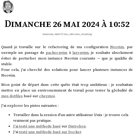
Dimanche 26 mai 2024 à 10:52
#neovim
,
#dotfiles
,
#direnv
,
#coding
Quand je travaille sur le refactoring de ma configuration
Neovim
, par
exemple un passage de
packer.nvim
à
lazy.nvim
, je souhaite absolument
éviter de perturber mon instance Neovim courante — que je qualifie de
stable.
Pour cela, j'ai cherché des solutions pour lancer plusieurs instances de
Neovim.
Mon point de départ dans cette quête était trop ambitieux : je souhaitais
mettre en place un environemment de travail pour tester la globalité de
mes dotfiles
basé sur
chezmoi
.
J'ai explorer les pistes suivantes :
Travailler dans la session d'un autre utilisateur Unix : je trouve cela
vraiment pas pratique.
J'ai testé une méthode basé
sur
Distrobox
.
J'ai
testé une méthode basé sur Docker
.