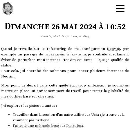
Dimanche 26 mai 2024 à 10:52
#neovim
,
#dotfiles
,
#direnv
,
#coding
Quand je travaille sur le refactoring de ma configuration
Neovim
, par
exemple un passage de
packer.nvim
à
lazy.nvim
, je souhaite absolument
éviter de perturber mon instance Neovim courante — que je qualifie de
stable.
Pour cela, j'ai cherché des solutions pour lancer plusieurs instances de
Neovim.
Mon point de départ dans cette quête était trop ambitieux : je souhaitais
mettre en place un environemment de travail pour tester la globalité de
mes dotfiles
basé sur
chezmoi
.
J'ai explorer les pistes suivantes :
Travailler dans la session d'un autre utilisateur Unix : je trouve cela
vraiment pas pratique.
J'ai testé une méthode basé
sur
Distrobox
.