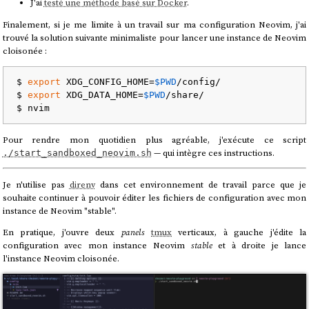
J'ai
testé une méthode basé sur Docker
.
Finalement, si je me limite à un travail sur ma configuration Neovim, j'ai
trouvé la solution suivante minimaliste pour lancer une instance de Neovim
cloisonée :
$ 
export
 XDG_CONFIG_HOME=
$PWD
/config/

$ 
export
 XDG_DATA_HOME=
$PWD
/share/

Pour rendre mon quotidien plus agréable, j'exécute ce script
— qui intègre ces instructions.
./start_sandboxed_neovim.sh
Je n'utilise pas
direnv
dans cet environnement de travail parce que je
souhaite continuer à pouvoir éditer les fichiers de configuration avec mon
instance de Neovim "stable".
En pratique, j'ouvre deux
panels
tmux
verticaux, à gauche j'édite la
configuration avec mon instance Neovim
stable
et à droite je lance
l'instance Neovim cloisonée.