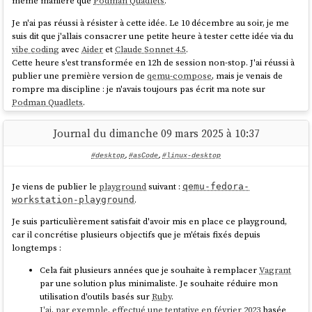
même manière que
Podman Quadlets
.
Je n'ai pas réussi à résister à cette idée. Le 10 décembre au soir, je me
suis dit que j'allais consacrer une petite heure à tester cette idée via du
vibe coding
avec
Aider
et
Claude Sonnet 4.5
.
Cette heure s'est transformée en 12h de session non-stop. J'ai réussi à
publier une première version de
qemu-compose
, mais je venais de
rompre ma discipline : je n'avais toujours pas écrit ma note sur
Podman Quadlets
.
Depuis, je n'ai pas réussi à retrouver ma discipline. Je suis tombé dans
Journal du dimanche 09 mars 2025 à 10:37
une spirale de papillonnage qui a duré deux mois 🙈.
#desktop
,
#asCode
,
#linux-desktop
En rédigeant cette note, j'ai essayé de comprendre pourquoi j'avais
dérapé.
Je viens de publier le
playground
suivant :
qemu-fedora-
.
workstation-playground
Je pense que c'était la combinaison de plusieurs facteurs :
Je suis particulièrement satisfait d'avoir mis en place ce playground,
Le déclencheur :
Ma première expérience réelle de
vibe
car il concrétise plusieurs objectifs que je m'étais fixés depuis
coding
sur un projet complet. Cette expérience m'a tellement
longtemps :
excité et en même temps tellement perturbé que j'ai perdu la
motivation de rédiger ma note sur
Podman Quadlets
.
Cela fait plusieurs années que je souhaite à remplacer
Vagrant
La cascade :
Une fois le premier écart fait, l'effet "
What the
par une solution plus minimaliste. Je souhaite réduire mon
hell
" s'est enclenché : mon cerveau a rationalisé la continuation
utilisation d'outils basés sur
Ruby
.
du comportement déviant par un "de toute façon, c'est déjà
J'ai, par exemple, effectué une tentative en février 2023
basée