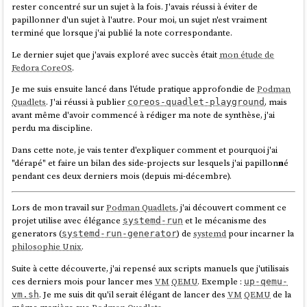
rester concentré sur un sujet à la fois. J'avais réussi à éviter de
papillonner d'un sujet à l'autre. Pour moi, un sujet n'est vraiment
terminé que lorsque j'ai publié la note correspondante.
Le dernier sujet que j'avais exploré avec succès était
mon étude de
Fedora CoreOS
.
Je me suis ensuite lancé dans l'étude pratique approfondie de
Podman
Quadlets
. J'ai réussi à publier
, mais
coreos-quadlet-playground
avant même d'avoir commencé à rédiger ma note de synthèse, j'ai
perdu ma discipline.
Dans cette note, je vais tenter d'expliquer comment et pourquoi j'ai
"dérapé" et faire un bilan des side-projects sur lesquels j'ai papillon
n
é
pendant ces deux derniers mois (depuis mi-décembre).
Lors de mon travail sur
Podman Quadlets
, j'ai découvert comment ce
projet utilise avec élégance
et le mécanisme des
systemd-run
generators (
) de
systemd
pour incarner la
systemd-run-generator
philosophie Unix
.
Suite à cette découverte, j'ai repensé aux scripts manuels que j'utilisais
ces derniers mois pour lancer mes
VM
QEMU
. Exemple :
up-qemu-
. Je me suis dit qu'il serait élégant de lancer des
VM
QEMU
de la
vm.sh