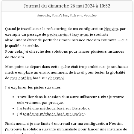
que quand la note est publiée.
    mesa-dri-drivers \

Journal du dimanche 26 mai 2024 à 10:52
En analysant mes notes, je constate que j'ai progressivement
#neovim
,
#dotfiles
,
#direnv
,
#coding
abandonné la rédaction de mes todo lists quotidiennes à partir du 5
Pour simplifier, la méthode que je présente est basée uniquement sur
décembre — soit 5 jours avant mon dérapage sur
qemu-compose
.
QEMU
.
Je pense que ce n'est pas un hasard.
Quand je travaille sur le refactoring de ma configuration
Neovim
, par
exemple un passage de
packer.nvim
à
lazy.nvim
, je souhaite
Je télécharge la version 41 de
Fedora
dans sa
version "cloud"
:
#
JaiDécidé
de reprendre cette routine dès demain. C'est mon garde-
absolument éviter de perturber mon instance Neovim courante — que
fou le plus important.
je qualifie de stable.
$ wget 
Pour cela, j'ai cherché des solutions pour lancer plusieurs instances
https://download.fedoraproject.org/pub/fedora/
de Neovim.
Voici les sujets en vrac que j'ai survolés pendant ces 2 derniers mois —
linux/releases/41/Cloud/x86_64/images/Fedora-
tous sans note de synthèse publiée
:
Mon point de départ dans cette quête était trop ambitieux : je souhaitais
Cloud-Base-Generic-41-1.4.x86_64.qcow2 -O 
mettre en place un environemment de travail pour tester la globalité
Réimplémentation complète de ma configuration
chezmoi
de
mes dotfiles
basé sur
chezmoi
.
(inachevée)
Développement de
gnome-settings-import-
À partir de cette image de base, je crée une image de type couche
J'ai explorer les pistes suivantes :
export
(layer) que j'utilise pour effectuer mes opérations sur la machine
Étude de
timeshift
et
snapper
Travailler dans la session d'un autre utilisateur Unix : je trouve
virtuelle. Cette approche me permet de revenir facilement en arrière
Installation et configuration de
netbird
sur mes
NUC
cela vraiment pas pratique.
(rollback) en cas de problème, annulant ainsi les modifications
Tentative d'installation de
Kodi
sur un de mes
NUC
(inachevée)
J'ai testé une méthode basé
sur
Distrobox
.
apportées à la VM.
Nouvelle configuration
Neovim
from scratch basée sur
J'ai
testé une méthode basé sur Docker
.
LazyVim
(inachevée) :
lazyvim-playground
$ qemu-img create -f qcow2 -b fedora-41-
Finalement, si je me limite à un travail sur ma configuration Neovim,
Migration de
Fugitive
vers
Neogit
base.qcow2 -F qcow2 fedora-working-layer.qcow2

j'ai trouvé la solution suivante minimaliste pour lancer une instance de
Développement et publication du plugin
neo-tree-
$ 
ls
 -s1h *.qcow2
