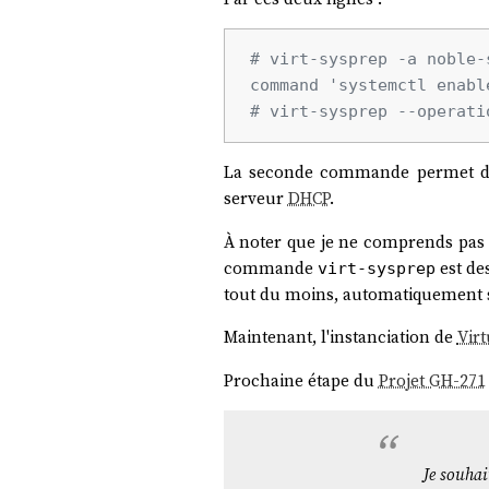
# virt-sysprep -a noble-
command 'systemctl enabl
# virt-sysprep --operati
La seconde commande permet de
serveur
DHCP
.
À noter que je ne comprends pas 
commande
est de
virt-sysprep
tout du moins, automatiquement s
Maintenant, l'instanciation de
Vir
Prochaine étape du
Projet GH-271
Je souhai