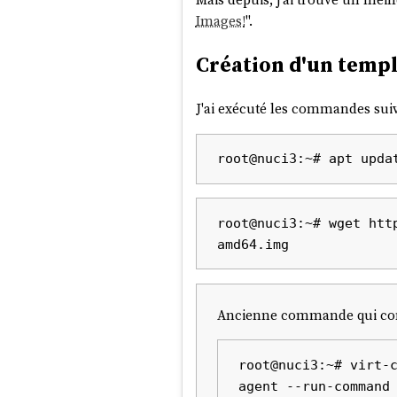
Images!
".
Création d'un temp
J'ai exécuté les commandes su
root@nuci3:~# wget htt
Ancienne commande qui conti
root@nuci3:~# virt-
agent --run-command