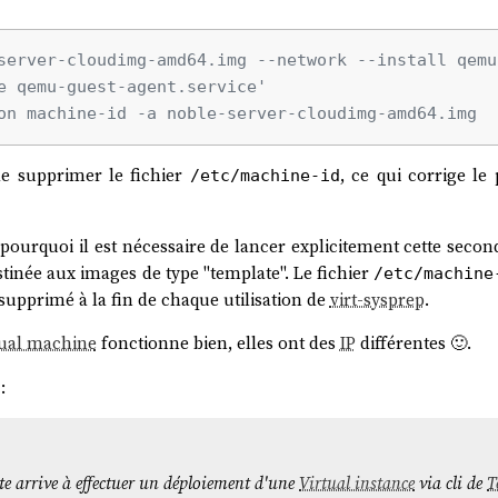
server-cloudimg-amd64.img --network --install qemu
e qemu-guest-agent.service'
on machine-id -a noble-server-cloudimg-amd64.img
 supprimer le fichier
, ce qui corrige le
/etc/machine-id
pourquoi il est nécessaire de lancer explicitement cette sec
stinée aux images de type "template". Le fichier
/etc/machine
upprimé à la fin de chaque utilisation de
virt-sysprep
.
tual machine
fonctionne bien, elles ont des
IP
différentes 🙂.
:
te arrive à effectuer un déploiement d'une
Virtual instance
via cli de
T