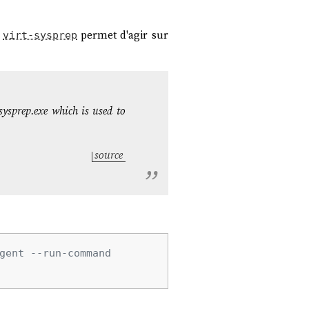
e
permet d'agir sur
virt-sysprep
sysprep.exe
which is used to
source
gent --run-command 