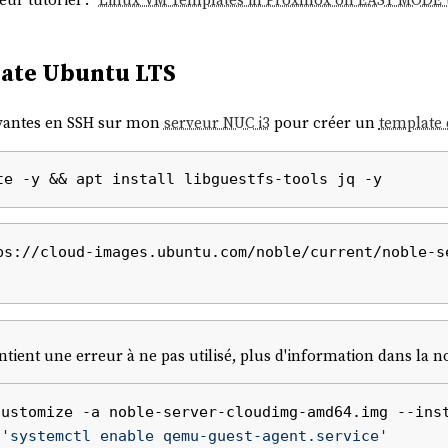
late Ubuntu LTS
ivantes en SSH sur mon
serveur NUC i3
pour créer un
template
ps://cloud-images.ubuntu.com/noble/current/noble-s
ent une erreur à ne pas utilisé, plus d'information dans la n
customize -a noble-server-cloudimg-amd64.img --ins
 
'systemctl enable qemu-guest-agent.service'