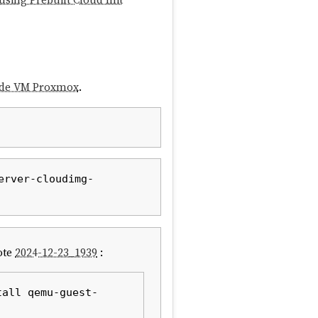
 de VM Proxmox
.
erver-cloudimg-
ote
2024-12-23_1939
:
tall qemu-guest-