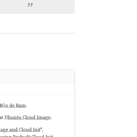
, 8Go de Ram
.
ur
Ubuntu Cloud Image
.
age and Cloud Init
".
ing Prebuilt Cloud Init