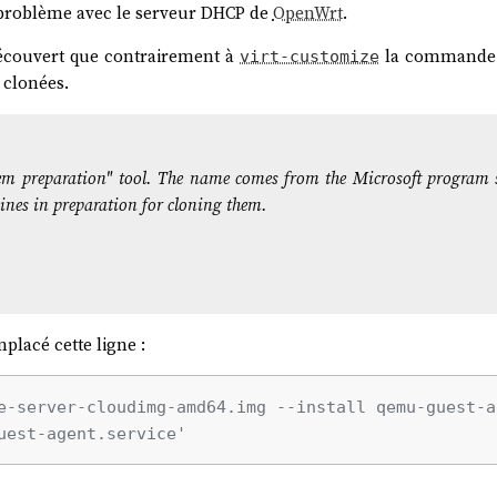
e problème avec le serveur DHCP de
OpenWrt
.
découvert que contrairement à
la command
virt-customize
 clonées.
tem preparation" tool. The name comes from the Microsoft program
es in preparation for cloning them.
placé cette ligne :
e-server-cloudimg-amd64.img --install qemu-guest-a
uest-agent.service'