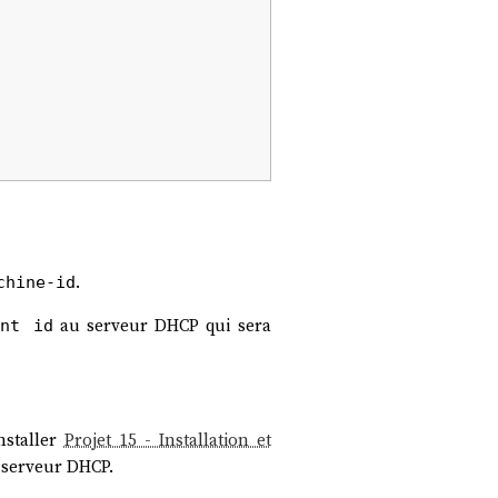
.
chine-id
au serveur DHCP qui sera
ent id
nstaller
Projet 15 - Installation et
 serveur DHCP.