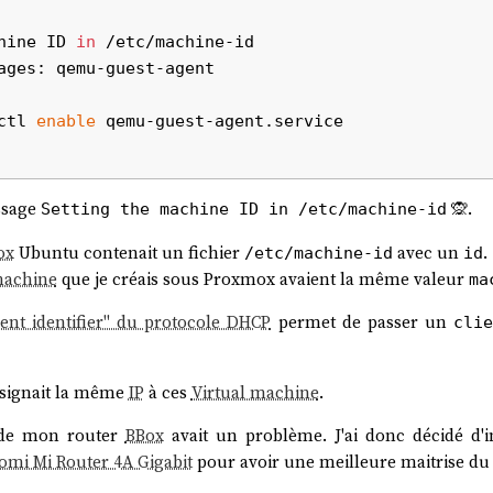
hine ID 
in
 /etc/machine-id

ages: qemu-guest-agent

ctl 
enable
 qemu-guest-agent.service

essage
🙊.
Setting the machine ID in /etc/machine-id
ox
Ubuntu contenait un fichier
avec un
.
/etc/machine-id
id
machine
que je créais sous Proxmox avaient la même valeur
ma
lient identifier" du protocole DHCP
permet de passer un
cli
signait la même
IP
à ces
Virtual machine
.
e mon router
BBox
avait un problème. J'ai donc décidé d'i
omi Mi Router 4A Gigabit
pour avoir une meilleure maitrise du