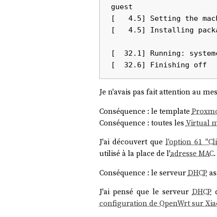
guest

[   4.5] Setting the mac
[   4.5] Installing pack
[  32.1] Running: system
Je n'avais pas fait attention au m
Conséquence : le template
Proxm
Conséquence : toutes les
Virtual 
J'ai découvert que
l'option 61 "C
utilisé à la place de l'
adresse MAC
.
Conséquence : le serveur
DHCP
as
J'ai pensé que le serveur
DHCP
d
configuration de OpenWrt sur Xia