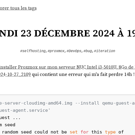
orer tous les tags
ndi 23 décembre 2024 à 19
#selfhosting
,
#proxmox
,
#DevOps
,
#bug
,
#iteration
 Installer Proxmox sur mon serveur NUC Intel i3-5010U, 8Go d
024-10-27_2109
qui contient une erreur qui m'a fait perdre 14h !
e-server-cloudimg-amd64.img --install qemu-guest-a
uest-agent.service'
est ...

 seed

 random seed could not be 
set
for
 this 
type
 of
