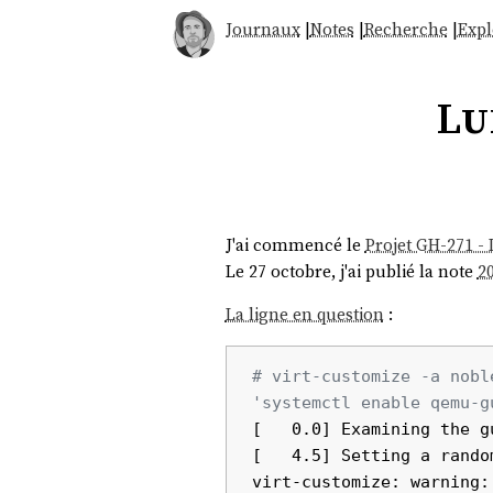
Journaux
|
Notes
|
Recherche
|
Expl
Lu
J'ai commencé le
Projet GH-271 -
Le 27 octobre, j'ai publié la note
2
La ligne en question
:
# virt-customize -a nobl
'systemctl enable qemu-g
[   0.0] Examining the gu
[   4.5] Setting a random
virt-customize: warning: