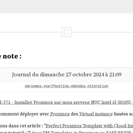
 note :
Journal du dimanche 27 octobre 2024 à 21:09
#proxmox
,
#selfhosting
,
#DevOps
,
#iteration
H-271 - Installer Proxmox sur mon serveur NUC Intel i3-5010U
er comment déployer avec
Proxmox
des
Virtual instance
basées s
ns dans cet article : "
Perfect Proxmox Template with Cloud Im
ur tutoriel : "
Linux VM Templates in Proxmox on EASY MODE us