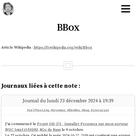
BBox
Article Wikipedia :
https://fr.wikipedia.org/wiki/Bbox
Journaux liées à cette note :
Journal du lundi 23 décembre 2024 à 19:39
#selfhosting
,
#proxmox
,
#DevOps
,
#bug
,
#iteration
J'ai commencé le
Projet GH-271 - Installer Proxmox sur mon serveur
NUC Intel i3-5010U, 8Go de Ram
le 9 octobre.
Le 27 octobre, j'ai publié la note
2024-10-27_2109
qui contient une erreur