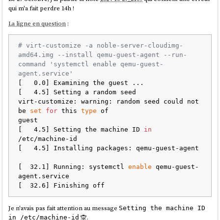
qui m'a fait perdre 14h !
La ligne en question
:
# virt-customize -a noble-server-cloudimg-
amd64.img --install qemu-guest-agent --run-
command 'systemctl enable qemu-guest-
agent.service'
[   0.0] Examining the guest ...

[   4.5] Setting a random seed

virt-customize: warning: random seed could not 
be 
set
for
 this 
type
 of

guest

[   4.5] Setting the machine ID 
in
/etc/machine-id

[   4.5] Installing packages: qemu-guest-agent

[  32.1] Running: systemctl 
enable
 qemu-guest-
agent.service

Je n'avais pas fait attention au message
Setting the machine ID
🙊.
in /etc/machine-id