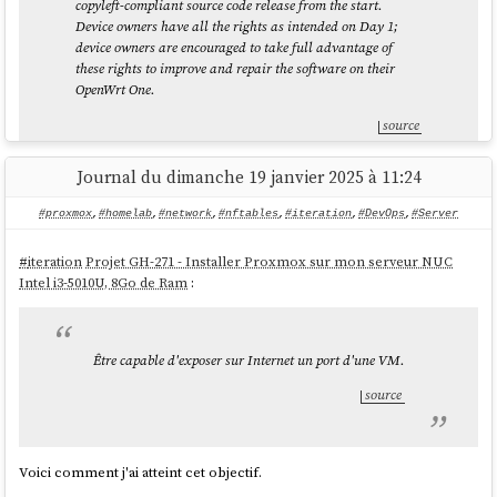
copyleft-compliant source code release from the start.
Device owners have all the rights as intended on Day 1;
device owners are encouraged to take full advantage of
these rights to improve and repair the software on their
OpenWrt One.
source
Journal du dimanche 19 janvier 2025 à 11:24
J'ai envie de m'en commander un pour remplacer mon
Xiaomi Mi
#proxmox
,
#homelab
,
#network
,
#nftables
,
#iteration
,
#DevOps
,
#Server
Router 4A Gigabit Edition
.
#
iteration
Projet GH-271 - Installer Proxmox sur mon serveur NUC
Intel i3-5010U, 8Go de Ram
:
Être capable d'exposer sur Internet un port d'une VM.
source
Voici comment j'ai atteint cet objectif.