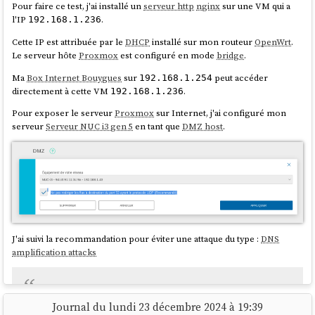
Pour faire ce test, j'ai installé un
serveur http
nginx
sur une VM qui a
l'IP
.
192.168.1.236
Cette IP est attribuée par le
DHCP
installé sur mon routeur
OpenWrt
.
Le serveur hôte
Proxmox
est configuré en mode
bridge
.
Ma
Box Internet Bouygues
sur
peut accéder
192.168.1.254
directement à cette VM
.
192.168.1.236
Mais, je viens de lire ce commentaire sur
LinuxFr
:
Pour exposer le serveur
Proxmox
sur Internet, j'ai configuré mon
serveur
Serveur NUC i3 gen 5
en tant que
DMZ host
.
te mère et le boîtier sont bien larges et pourtant, ils ne sont pas arrivés à caser un di
t courant 2280.
ce WiFi est soudée => impossible à faire évoluer. Il y'a déjà du
wifi 7
ote de cette puce est un vieux blob binaire à mon avis. Il n'y a rien ici en tout cas:
://web.git.kernel.org/pub/scm/linux/kernel/git/torvalds/linux.git/tree/drivers/net/wire
-next
devais investir dans un équipement de ce genre, j'en prendrai un qui fait aussi le réseau
J'ai suivi la recommandation pour éviter une attaque du type :
DNS
comprends pas trop l'intérêt d'avoir un port Ethernet à 1Gb et l'autre ) 2,5Gb
amplification attacks
al, cela fait presque dans les 120€
'irais plutôt vers un truc dans ce genre (plus cher mais plus polyvalent):
aliexpress.com/item/1005004360072281.html
DNS amplification attacks
involves an attacker sending a
Journal du lundi 23 décembre 2024 à 19:39
DNS name lookup request to one or more public DNS