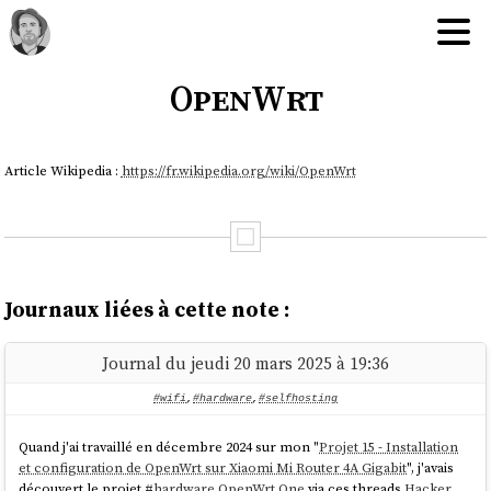
OpenWrt
Article Wikipedia :
https://fr.wikipedia.org/wiki/OpenWrt
Journaux liées à cette note :
Journal du jeudi 20 mars 2025 à 19:36
#wifi
,
#hardware
,
#selfhosting
Quand j'ai travaillé en décembre 2024 sur mon "
Projet 15 - Installation
et configuration de OpenWrt sur Xiaomi Mi Router 4A Gigabit
", j'avais
découvert le projet
#
hardware
OpenWrt One
via ces threads
Hacker