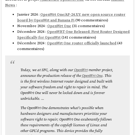
News
:
Janvier 2024 :
OpenWrt One/AP-24.XY: new open source router
board by OpenWrt and Banana Pi
(90 commentaires)
Novembre 2024 :
OpenWrt One
(31 commentaires)
Décembre 2024 :
OpenWRT One Released: First Router Designed
Specifically for OpenWrt
(141 commentaires)
Décembre 2024 :
OpenWrt One router officially launched
(43
commentaires)
Today, we at SFC, along with our
OpenWrt
member project,
announce the production release of the
OpenWrt One
. This
is the first wireless Internet router designed and built with
your software freedom and right to repair in mind. The
OpenWrt One will never be locked down and is forever
unbrickable. ...
The OpenWrt One demonstrates what's possible when
hardware designers and manufacturers prioritize your
software right to repair; OpenWrt One exuberantly follows
these requirements of the copyleft licenses of Linux and
other GPL'd programs. This device provides the fully