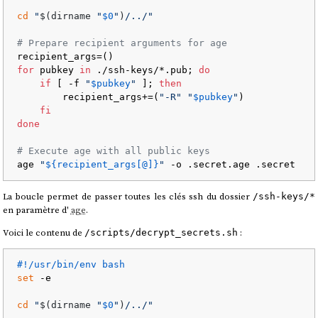
cd
"
$(dirname 
"
$0
"
)
/../"
# Prepare recipient arguments for age
for
 pubkey 
in
 ./ssh-keys/*.pub; 
do
if
 [ -f 
"
$pubkey
"
 ]; 
then
        recipient_args+=(
"-R"
"
$pubkey
"
)

fi
done
# Execute age with all public keys
age 
"
${recipient_args[@]}
"
La boucle permet de passer toutes les clés ssh du dossier
/ssh-keys/*
en paramètre d'
age
.
Voici le contenu de
:
/scripts/decrypt_secrets.sh
#!/usr/bin/env bash
set
 -e

cd
"
$(dirname 
"
$0
"
)
/../"