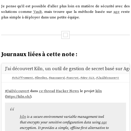
Je pense qu'il est possible d'aller plus loin en matière de sécurité avec des
solutions comme
Vault
, mais trouve que la méthode basée sur
age
reste
plus simple à déployer dans une petite équipe.
Journaux liées à cette note :
J'ai découvert Kiln, un outil de gestion de secret basé sur Ag
#chiffrement
,
#DevOps
,
#password
,
#secret
,
#dev-kit
,
#JaiDécouvert
#
JaiDécouvert
dans
ce thread
Hacker News
le projet
kiln
(
https://kiln.sh/
).
kiln
is a secure environment variable management tool
that encrypts your sensitive configuration data using
age
encryption. It provides a simple, offline-first alternative to