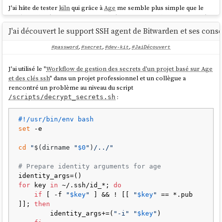
J'ai hâte de tester
kiln
qui grâce à
Age
me semble plus simple que le
workflow basé sur
pass
, que j'ai utilisé professionnellement de 2019 à
2023.
J'ai découvert le support SSH agent de Bitwarden et ses consé
#password
,
#secret
,
#dev-kit
,
#JaiDécouvert
J'ai utilisé le "
Workflow de gestion des secrets d'un projet basé sur Age
et des clés ssh
" dans un projet professionnel et un collègue a
rencontré un problème au niveau du script
:
/scripts/decrypt_secrets.sh
#!/usr/bin/env bash
set
 -e

cd
"
$(dirname 
"
$0
"
)
/../"
# Prepare identity arguments for age
for
 key 
in
 ~/.ssh/id_*; 
do
if
 [ -f 
"
$key
"
 ] && ! [[ 
"
$key
"
 == *.pub 
]]; 
then
        identity_args+=(
"-i"
"
$key
"
)
