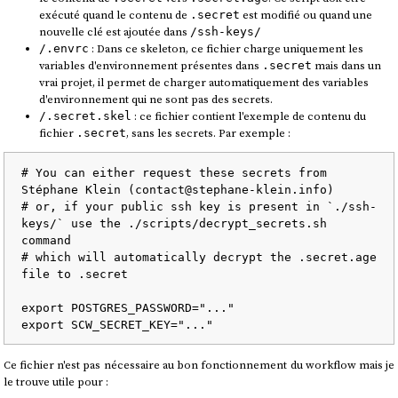
exécuté quand le contenu de
est modifié ou quand une
.secret
nouvelle clé est ajoutée dans
/ssh-keys/
: Dans ce skeleton, ce fichier charge uniquement les
/.envrc
variables d'environnement présentes dans
mais dans un
.secret
vrai projet, il permet de charger automatiquement des variables
d'environnement qui ne sont pas des secrets.
: ce fichier contient l'exemple de contenu du
/.secret.skel
fichier
, sans les secrets. Par exemple :
.secret
# You can either request these secrets from 
Stéphane Klein (contact@stephane-klein.info)

# or, if your public ssh key is present in `./ssh-
keys/` use the ./scripts/decrypt_secrets.sh 
command

# which will automatically decrypt the .secret.age 
file to .secret

export POSTGRES_PASSWORD="..."

Ce fichier n'est pas nécessaire au bon fonctionnement du workflow mais je
le trouve utile pour :