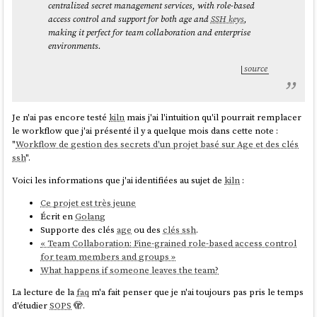
centralized secret management services, with role-based
access control and support for both age and
SSH keys
,
making it perfect for team collaboration and enterprise
environments.
source
Je n'ai pas encore testé
kiln
mais j'ai l'intuition qu'il pourrait remplacer
le workflow que j'ai présenté il y a quelque mois dans cette note :
"
Workflow de gestion des secrets d'un projet basé sur Age et des clés
ssh
".
Voici les informations que j'ai identifiées au sujet de
kiln
:
Ce projet est très jeune
Écrit en
Golang
Supporte des clés
age
ou des
clés ssh
.
« Team Collaboration: Fine-grained role-based access control
for team members and groups »
What happens if someone leaves the team?
La lecture de la
faq
m'a fait penser que je n'ai toujours pas pris le temps
d'étudier
SOPS
🫣.