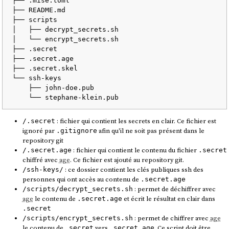
├── .mise.toml

├── README.md

├── scripts

│   ├── decrypt_secrets.sh

│   └── encrypt_secrets.sh

├── .secret

├── .secret.age

├── .secret.skel

└── ssh-keys

    ├── john-doe.pub

: fichier qui contient les secrets en clair. Ce fichier est
/.secret
ignoré par
afin qu'il ne soit pas présent dans le
.gitignore
repository git
: fichier qui contient le contenu du fichier
/.secret.age
.secret
chiffré avec
age
. Ce fichier est ajouté au repository git.
: ce dossier contient les clés publiques ssh des
/ssh-keys/
personnes qui ont accès au contenu de
.secret.age
: permet de déchiffrer avec
/scripts/decrypt_secrets.sh
age
le contenu de
et écrit le résultat en clair dans
.secret.age
.secret
: permet de chiffrer avec
age
/scripts/encrypt_secrets.sh
le contenu de
vers
. Ce script doit être
.secret
.secret.age