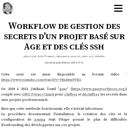
Workflow de gestion des
secrets d'un projet basé sur
Age et des clés ssh
#Doctrine
,
#chiffrement
,
#password
,
#secret
,
#dev-kit
,
#DevOps
Journal du jeudi 20 février 2025 à 19:12
Cette note est aussi disponible au format vidéo :
https://www.youtube.com/watch?v=J9jsd4m9YkQ
.
De 2018 à 2023, j'utilisais l'outil "
pass
" (
https://www.passwordstore.org/
)
couplé avec
GNU Privacy Guard
pour
chiffrer
et
déchiffrer
les secrets dans
mes projets professionnels.
Bien que cette méthode fonctionnait, elle s'avérait laborieuse.
La procédure documentant l'installation, la création des clés et la
configuration de
gnupg
était l'étape posant le plus de difficultés
d'onboarding des développeurs sur ces projets.