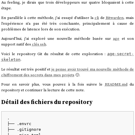
Au feeling, je dirais que trois développeurs sur quatre bloquaient à cette
étape.
En parallèle à cette méthode, j'ai essayé d'utiliser la
cli
de
Bitwarden
, mais
l'expérience n'a pas été très concluante, principalement à cause de
problèmes de latence lors de son exécution.
Aujourd'hui, j'ai exploré une nouvelle méthode basée sur
age
et son
support natif des
clés ssh
.
Voici le repository Git du résultat de cette exploration :
age-secret-
.
skeleton
Le résultat est très positif et
je pense avoir trouvé ma nouvelle méthode de
chiffrement des secrets dans mes projets
🙂.
Pour en savoir plus, vous pouvez à la fois suivre le
README.md
du
repository et continuer la lecture de cette note.
Détail des fichiers du repository
.

├── .envrc

├── .gitignore
