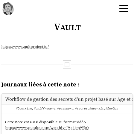
Vault
https://www.vaultproject.io/
Journaux liées à cette note :
Workflow de gestion des secrets d'un projet basé sur Age et d
#Doctrine
,
#chiffrement
,
#password
,
#secret
,
#dev-kit
,
#DevOps
Cette note est aussi disponible au format vidéo :
https://www.youtube.com/watch?v=J9jsd4m9YkQ
.