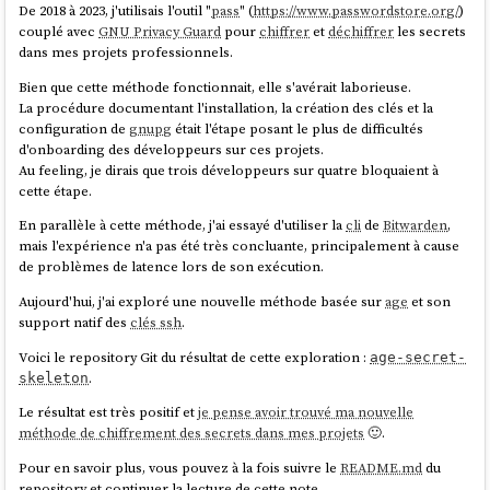
De 2018 à 2023, j'utilisais l'outil "
pass
" (
https://www.passwordstore.org/
)
couplé avec
GNU Privacy Guard
pour
chiffrer
et
déchiffrer
les secrets
dans mes projets professionnels.
Bien que cette méthode fonctionnait, elle s'avérait laborieuse.
La procédure documentant l'installation, la création des clés et la
configuration de
gnupg
était l'étape posant le plus de difficultés
d'onboarding des développeurs sur ces projets.
Au feeling, je dirais que trois développeurs sur quatre bloquaient à
cette étape.
En parallèle à cette méthode, j'ai essayé d'utiliser la
cli
de
Bitwarden
,
mais l'expérience n'a pas été très concluante, principalement à cause
de problèmes de latence lors de son exécution.
Aujourd'hui, j'ai exploré une nouvelle méthode basée sur
age
et son
support natif des
clés ssh
.
Voici le repository Git du résultat de cette exploration :
age-secret-
.
skeleton
Le résultat est très positif et
je pense avoir trouvé ma nouvelle
méthode de chiffrement des secrets dans mes projets
🙂.
Pour en savoir plus, vous pouvez à la fois suivre le
README.md
du
repository et continuer la lecture de cette note.