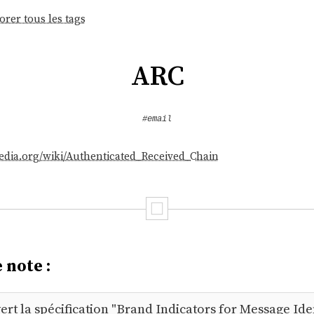
orer tous les tags
ARC
#email
pedia.org/wiki/Authenticated_Received_Chain
 note :
vert la spécification "Brand Indicators for Message Iden