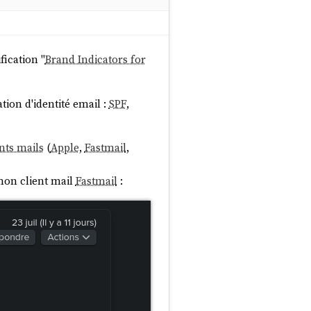
fication "
Brand Indicators for
ation d'identité email :
SPF
,
nts mails
(
Apple
,
Fastmail
,
on client mail
Fastmail
: