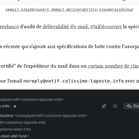
#email
,
#JaiDécouvert
,
#email-deliverability
,
#JaimeraisUnJour
freelance
d'audit de
délivrabilité d'e-mail
,
#
JaiDécouvert
la spéci
lus récente qui s'ajoute aux spécifications de lutte contre l'usurp
certifié" de l'expéditeur du mail dans un
certain nombre de clie
our l'email
avec m
noreply@notif-colissimo-laposte.info