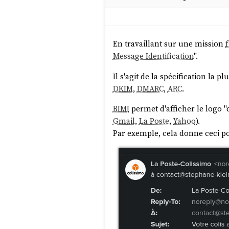
En travaillant sur une mission
Message Identification
".
Il s'agit de la spécification la p
DKIM
,
DMARC
,
ARC
.
BIMI
permet d'afficher le logo "
Gmail
,
La Poste
,
Yahoo
).
Par exemple, cela donne ceci p