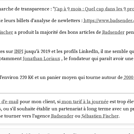
arche de transparence : "
Cap à 9 mois : Quel cap dans les 9 pr
 leurs billets d'analyse de newletters :
https://www.badsender
Fischer
a produit la majorité des bons articles de
Badsender
pend
tes sur
INPI
jusqu'à 2019 et les profils LinkedIn, il me semble q
 notamment
Jonathan Loriaux
, le fondateur qui paraît avoir un
d'environ 220 K€ et un panier moyen qui tourne autour de
2000
é d'e-mail
pour mon client, si
mon tarif à la journée
est trop éle
 ou s'il souhaite établir un partenariat à long terme avec un pre
e tourner vers l'agence
Badsender
ou
Sébastien Fischer
.
a publication de cette note pour savoir si elle contient des inf