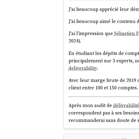
J'ai beaucoup apprécié leur dém
J'ai beaucoup aimé le contenu de
J'ai l'impression que
Sébastien 
2024).
En étudiant les dépôts de comp
principalement sur 3 experts,
deliverability
.
Avec leur marge brute de 2019 
client entre 100 et 150 comptes.
Après mon audit de
délivrabilit
correspondent pas à ses besoins,
recommanderai sans doute de s
Je vais informer
Badsender
de l