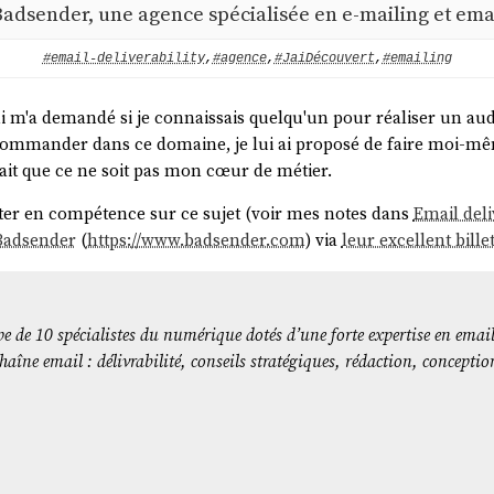
Badsender, une agence spécialisée en e-mailing et emai
#email-deliverability
,
#agence
,
#JaiDécouvert
,
#emailing
i m'a demandé si je connaissais quelqu'un pour réaliser un au
commander dans ce domaine, je lui ai proposé de faire moi-m
fait que ce ne soit pas mon cœur de métier.
er en compétence sur ce sujet (voir mes notes dans
Email deli
Badsender
(
https://www.badsender.com
) via
leur excellent bille
pe de 10 spécialistes du numérique dotés d’une forte expertise en emai
haîne email : délivrabilité, conseils stratégiques, rédaction, concepti