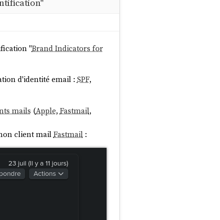
tification"
fication "
Brand Indicators for
ation d'identité email :
SPF
,
nts mails
(
Apple
,
Fastmail
,
on client mail
Fastmail
: