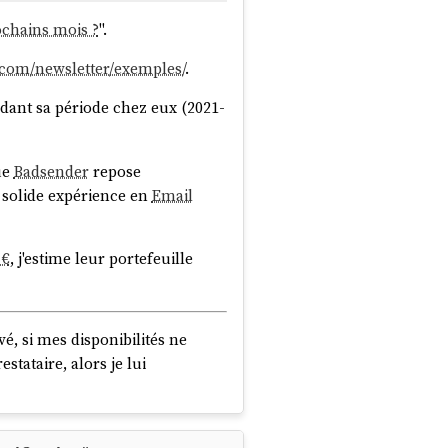
ochains mois ?
".
.com/newsletter/exemples/
.
ant sa période chez eux (2021-
ue
Badsender
repose
e solide expérience en
Email
 €
, j'estime leur portefeuille
vé, si mes disponibilités ne
stataire, alors je lui
ormations qui leur posent un