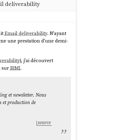
l deliverability
dit
Email deliverability
. N'ayant
ême une prestation d'une demi-
verability
), j'ai découvert
t
sur
BIMI
.
ling et newsletter. Nous
on et production de
source