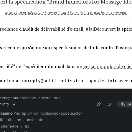
vert la spécification "Brand Indicators for Message Iden
#email
,
#JaiDécouvert
,
#email-deliverability
,
#JaimeraisUnJour
freelance
d'audit de
délivrabilité d'e-mail
,
#
JaiDécouvert
la spéci
lus récente qui s'ajoute aux spécifications de lutte contre l'usurp
certifié" de l'expéditeur du mail dans un
certain nombre de clie
our l'email
avec m
noreply@notif-colissimo-laposte.info