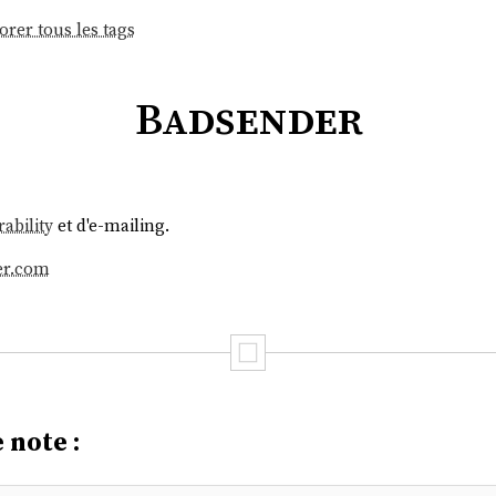
orer tous les tags
Badsender
ability
et d'e-mailing.
er.com
 note :