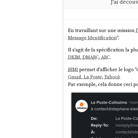
J'ai décou
problème.
En travaillant sur une mission
Message Identification
".
Il s'agit de la spécification la p
DKIM
,
DMARC
,
ARC
.
BIMI
permet d'afficher le logo "
Gmail
,
La Poste
,
Yahoo
).
Par exemple, cela donne ceci p