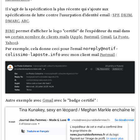
Il s'agit de la spécification la plus récente qui s'ajoute aux
spécifications de lutte contre l'usurpation d'identité email :
SPF
,
DKIM
,
DMARC
,
ARC
.
BIMI
permet d'afficher le logo "certifié" de l'expéditeur du mail dans
un
certain nombre de clients mails
(
Apple
,
Fastmail
,
Gmail
,
La Poste
,
Yahoo
).
Par exemple, cela donne ceci pour l'email
noreply@notif-
avec mon client mail
Fastmail
:
colissimo-laposte.info
Autre exemple avec
Gmail
avec le "badge certifié" :