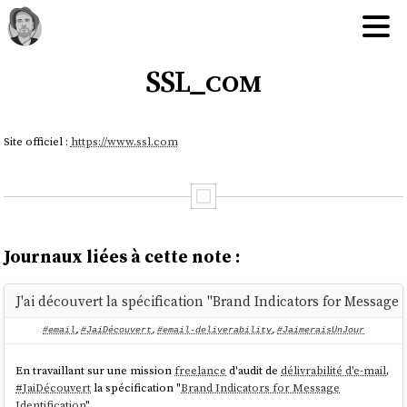
SSL_com
Site officiel :
https://www.ssl.com
Journaux liées à cette note :
J'ai découvert la spécification "Brand Indicators for Message I
#email
,
#JaiDécouvert
,
#email-deliverability
,
#JaimeraisUnJour
En travaillant sur une mission
freelance
d'audit de
délivrabilité d'e-mail
,
#
JaiDécouvert
la spécification "
Brand Indicators for Message
Identification
".