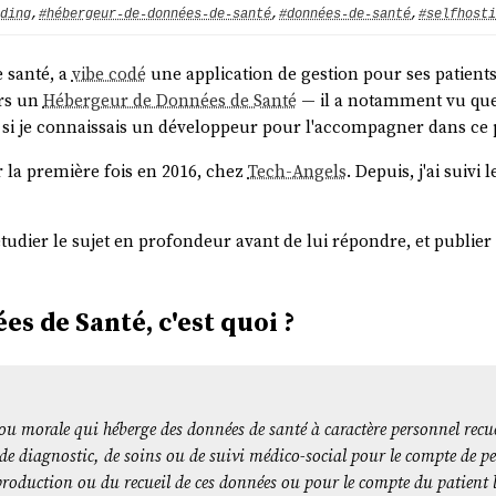
ding
,
#hébergeur-de-données-de-santé
,
#données-de-santé
,
#selfhosti
e santé, a
vibe codé
une application de gestion pour ses patien
ers un
Hébergeur de Données de Santé
— il a notamment vu qu
i je connaissais un développeur pour l'accompagner dans ce p
 la première fois en 2016, chez
Tech-Angels
. Depuis, j'ai suivi 
udier le sujet en profondeur avant de lui répondre, et publier 
s de Santé, c'est quoi ?
u morale qui héberge des données de santé à caractère personnel recuei
, de diagnostic, de soins ou de suivi médico-social pour le compte de 
 production ou du recueil de ces données ou pour le compte du patient 