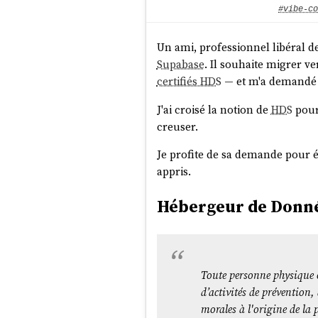
#vibe-co
Un ami, professionnel libéral d
Supabase
. Il souhaite migrer v
certifiés HDS
— et m'a demandé s
J'ai croisé la notion de
HDS
pour
creuser.
Je profite de sa demande pour ét
appris.
Hébergeur de Donnée
Toute personne physique o
d’activités de prévention
morales à l'origine de la