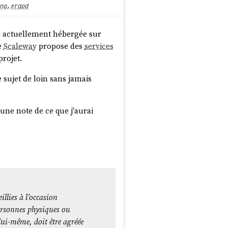
ng
,
#rgpd
ts actuellement hébergée sur
e
Scaleway
propose des
services
rojet.
le sujet de loin sans jamais
une note de ce que j'aurai
llies à l’occasion
personnes physiques ou
lui-même, doit être agréée