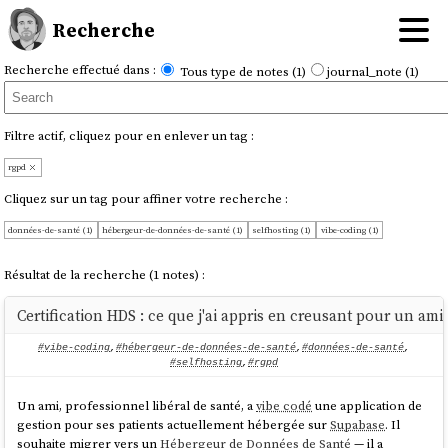
Recherche
Recherche effectué dans :
Tous type de notes (1)
journal_note (1)
Filtre actif, cliquez pour en enlever un tag :
rgpd
Cliquez sur un tag pour affiner votre recherche :
données-de-santé (1)
hébergeur-de-données-de-santé (1)
selfhosting (1)
vibe-coding (1)
Résultat de la recherche (1 notes) :
Certification HDS : ce que j'ai appris en creusant pour un ami
#vibe-coding
,
#hébergeur-de-données-de-santé
,
#données-de-santé
,
#selfhosting
,
#rgpd
Un ami, professionnel libéral de santé, a
vibe codé
une application de
gestion pour ses patients actuellement hébergée sur
Supabase
. Il
souhaite migrer vers un
Hébergeur de Données de Santé
— il a