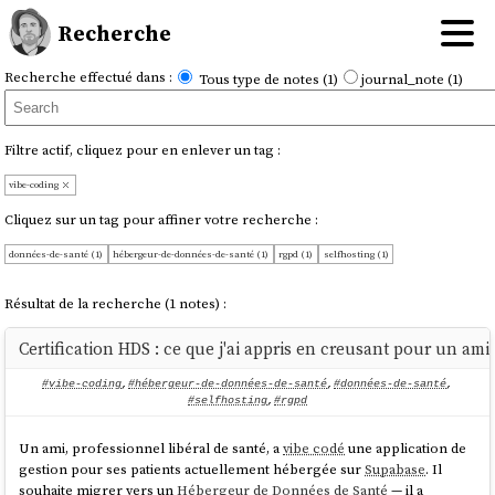
Recherche
Recherche effectué dans :
Tous type de notes (1)
journal_note (1)
Filtre actif, cliquez pour en enlever un tag :
vibe-coding
Cliquez sur un tag pour affiner votre recherche :
données-de-santé (1)
hébergeur-de-données-de-santé (1)
rgpd (1)
selfhosting (1)
Résultat de la recherche (1 notes) :
Certification HDS : ce que j'ai appris en creusant pour un ami
#vibe-coding
,
#hébergeur-de-données-de-santé
,
#données-de-santé
,
#selfhosting
,
#rgpd
Un ami, professionnel libéral de santé, a
vibe codé
une application de
gestion pour ses patients actuellement hébergée sur
Supabase
. Il
souhaite migrer vers un
Hébergeur de Données de Santé
— il a