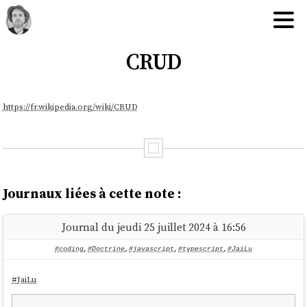
CRUD
https://fr.wikipedia.org/wiki/CRUD
Journaux liées à cette note :
Journal du jeudi 25 juillet 2024 à 16:56
#coding
,
#Doctrine
,
#javascript
,
#typescript
,
#JaiLu
#
JaiLu