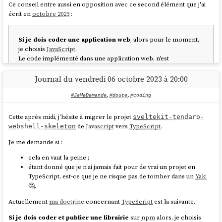
Ce conseil entre aussi en opposition avec ce second élément que j'ai
écrit en
octobre 2023
:
Si je dois coder une application web
, alors pour le moment,
je choisis
JavaScript
.
Le code implémenté dans une application web, n'est
généralement pas utilisé par des utilisateurs "externes". Par
conséquent, je ne trouve pas très important de mettre à
Journal du vendredi 06 octobre 2023 à 20:00
disposition une documentation aux autres développeurs. Je
pense qu'à petite taille, l'effort ne vaut pas la peine. Ma réponse
#JeMeDemande
,
#doute
,
#coding
est peut-être différente si 10, 20… développeurs contribuent à la
même base code 🤔.
Cette après midi, j'hésite à migrer le projet
sveltekit-tendaro-
de
Javascript
vers
TypeScript
.
webshell-skeleton
Généralement, le code d'une application web est plutôt
simple, beaucoup de
CRUD
et peu de librairie complexe.
Je me demande si :
Pour le moment, je pense que l'effort d'ajouter le
cela en vaut la peine ;
boilerplate code
de typage TypeScript (importer les
étant donné que je n'ai jamais fait pour de vrai un projet en
types, d'ajouter le typage dans le code) ne sera pas
TypeScript, est-ce que je ne risque pas de tomber dans un
Yak!
compensé par les fonctionnalités de détection d'erreurs
🤔.
, d'autocomplétions et de refactoring que permet
TypeScript.
Actuellement
ma doctrine
concernant
TypeScript
est la suivante.
Si je dois coder et publier une librairie
sur
npm
alors, je choisis
Je pense qu'il serait bon que je revoie
ma doctrine d'artisan