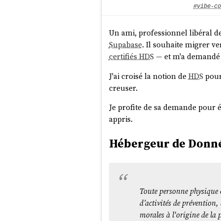
#vibe-co
Un ami, professionnel libéral d
Supabase
. Il souhaite migrer v
certifiés HDS
— et m'a demandé s
J'ai croisé la notion de
HDS
pour
creuser.
Je profite de sa demande pour ét
appris.
Hébergeur de Donnée
Toute personne physique o
d’activités de prévention
morales à l'origine de la