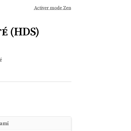
Activer mode Zen
é (HDS)
é
 ami