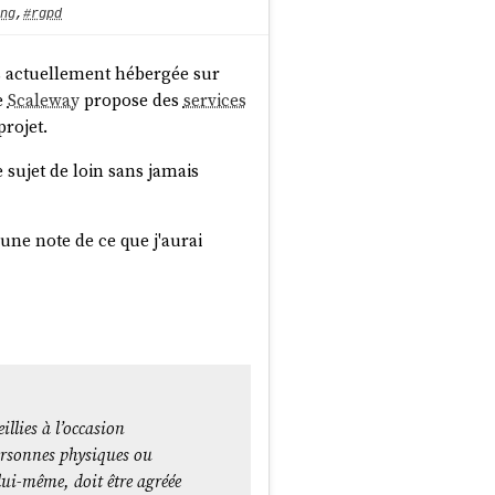
ng
,
#rgpd
ts actuellement hébergée sur
e
Scaleway
propose des
services
rojet.
le sujet de loin sans jamais
une note de ce que j'aurai
llies à l’occasion
personnes physiques ou
lui-même, doit être agréée