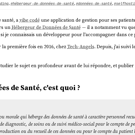
ding
,
#hébergeur-de-données-de-santé
,
#données-de-santé
,
#selfhosti
e santé, a
vibe codé
une application de gestion pour ses patien
ers un
Hébergeur de Données de Santé
— il a notamment vu qu
i je connaissais un développeur pour l'accompagner dans ce p
 la première fois en 2016, chez
Tech-Angels
. Depuis, j'ai suivi 
udier le sujet en profondeur avant de lui répondre, et publier 
s de Santé, c'est quoi ?
u morale qui héberge des données de santé à caractère personnel recuei
, de diagnostic, de soins ou de suivi médico-social pour le compte de 
 production ou du recueil de ces données ou pour le compte du patient 