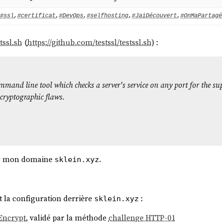
#ssl
,
#certificat
,
#DevOps
,
#selfhosting
,
#JaiDécouvert
,
#OnMaPartagé
tssl.sh
(
https://github.com/testssl/testssl.sh
) :
ommand line tool which checks a server's service on any port for the s
 cryptographic flaws.
our mon domaine
.
sklein.xyz
 la configuration derrière
:
sklein.xyz
 Encrypt
, validé par la méthode
challenge HTTP-01