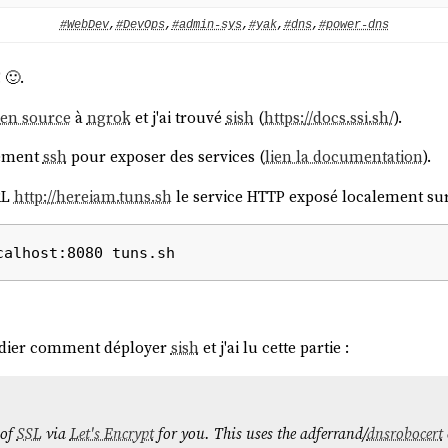
#WebDev
,
#DevOps
,
#admin-sys
,
#yak
,
#dns
,
#power-dns
!
🙂.
en source
à
ngrok
et j'ai trouvé
sish
(
https://docs.ssi.sh/
).
vement
ssh
pour exposer des services (
lien la documentation
).
RL
http://hereiam.tuns.sh
le service HTTP exposé localement sur
tudier comment déployer
sish
et j'ai lu cette partie :
 of
SSL
via
Let's Encrypt
for you. This uses the adferrand/
dnsrobocert