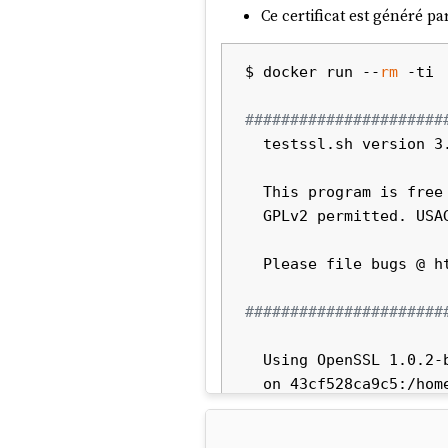
Ce certificat est généré p
$ docker run --
rm
 -ti 
######################
  testssl.sh version 3.2rc3 from https://testssl.sh/dev/

  This program is free software. Distribution and modification under

  GPLv2 permitted. USAGE w/o ANY WARRANTY. USE IT AT YOUR OWN RISK!

  Please file bugs @ https://testssl.sh/bugs/

######################
  Using OpenSSL 1.0.2-bad   [~183 ciphers]

  on 43cf528ca9c5:/home/testssl/bin/openssl.Linux.x86_64

 Start 2025-01-21 09:45:05                -->> 51.159.34.231:443 (sklein.xyz) <<--
