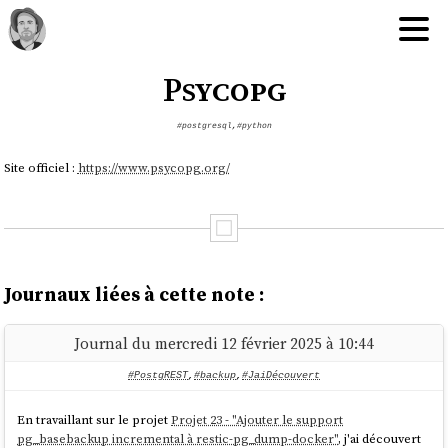
Psycopg
#postgresql
,
#python
Site officiel :
https://www.psycopg.org/
Journaux liées à cette note :
Journal du mercredi 12 février 2025 à 10:44
#PostgREST
,
#backup
,
#JaiDécouvert
En travaillant sur le projet
Projet 23 - "Ajouter le support
pg_basebackup incremental à restic-pg_dump-docker"
, j'ai découvert