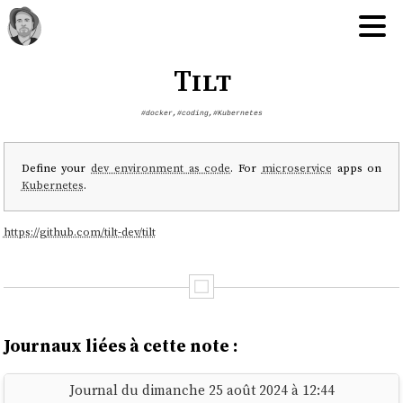
Tilt
#docker
,
#coding
,
#Kubernetes
Define your
dev environment as code
. For
microservice
apps on
Kubernetes
.
https://github.com/tilt-dev/tilt
Journaux liées à cette note :
Journal du dimanche 25 août 2024 à 12:44