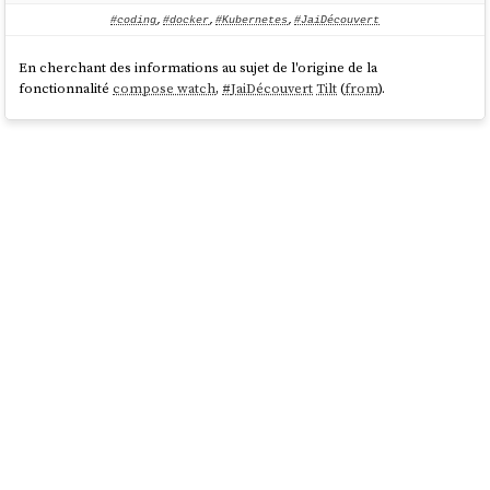
#coding
,
#docker
,
#Kubernetes
,
#JaiDécouvert
En cherchant des informations au sujet de l'origine de la
fonctionnalité
compose watch
,
#
JaiDécouvert
Tilt
(
from
).