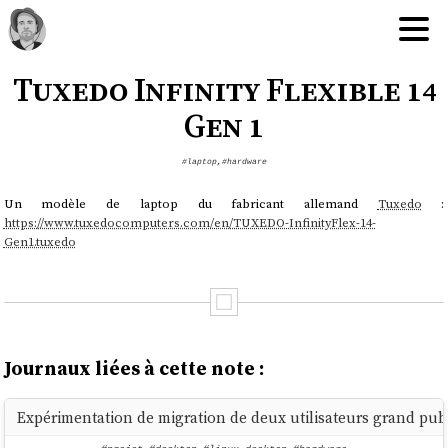
Tuxedo Infinity Flexible 14
Gen 1
#laptop
,
#hardware
Un modèle de laptop du fabricant allemand
Tuxedo
:
https://www.tuxedocomputers.com/en/TUXEDO-InfinityFlex-14-
Gen1.tuxedo
Journaux liées à cette note :
Expérimentation de migration de deux utilisateurs grand publ