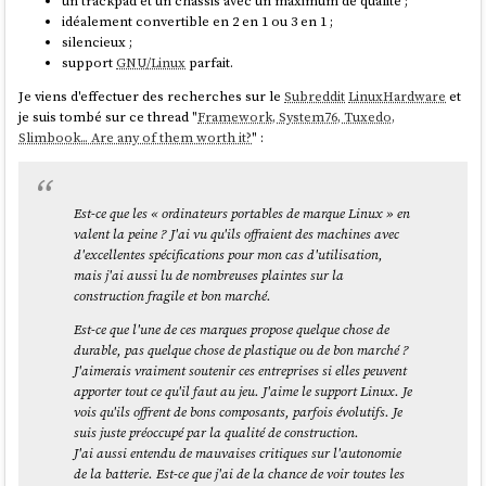
un trackpad et un châssis avec un maximum de qualité ;
silencieux ;
idéalement convertible en 2 en 1 ou 3 en 1 ;
support
GNU/Linux
parfait ;
silencieux ;
support
GNU/Linux
parfait.
Pour le moment, j'ai identifié les modèles suivants :
Je viens d'effectuer des recherches sur le
Subreddit
LinuxHardware
et
Tuxedo
Infinity Flexible 14 - Gen 1
je suis tombé sur ce thread "
Framework, System76, Tuxedo,
(
https://www.tuxedocomputers.com/en/TUXEDO-InfinityFlex-
Slimbook... Are any of them worth it?
" :
14-Gen1.tuxedo
) à 1067 € TTC
Lenovo
Yoga 7 2-in-1 Gen 9 (14" AMD)
à 993 € TTC
Est-ce que les « ordinateurs portables de marque Linux » en
valent la peine ? J'ai vu qu'ils offraient des machines avec
d'excellentes spécifications pour mon cas d'utilisation,
mais j'ai aussi lu de nombreuses plaintes sur la
construction fragile et bon marché.
Est-ce que l'une de ces marques propose quelque chose de
durable, pas quelque chose de plastique ou de bon marché ?
J'aimerais vraiment soutenir ces entreprises si elles peuvent
apporter tout ce qu'il faut au jeu. J'aime le support Linux. Je
vois qu'ils offrent de bons composants, parfois évolutifs. Je
suis juste préoccupé par la qualité de construction.
J'ai aussi entendu de mauvaises critiques sur l'autonomie
de la batterie. Est-ce que j'ai de la chance de voir toutes les