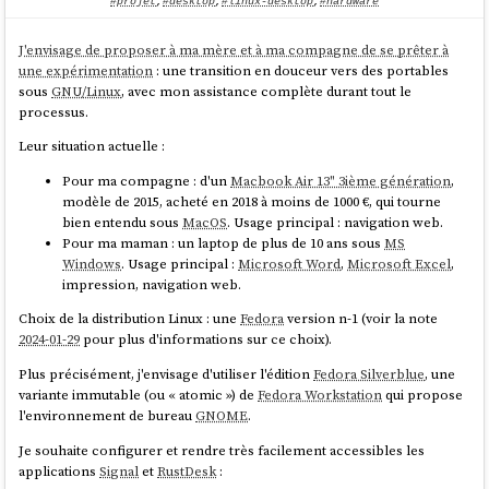
#projet
,
#desktop
,
#linux-desktop
,
#hardware
J'envisage de proposer à ma mère et à ma compagne de se prêter à
une expérimentation
: une transition en douceur vers des portables
sous
GNU/Linux
, avec mon assistance complète durant tout le
processus.
Leur situation actuelle :
Pour ma compagne : d'un
Macbook Air 13" 3ième génération
,
modèle de 2015, acheté en 2018 à moins de 1000 €, qui tourne
bien entendu sous
MacOS
. Usage principal : navigation web.
Pour ma maman : un laptop de plus de 10 ans sous
MS
Windows
. Usage principal :
Microsoft Word
,
Microsoft Excel
,
impression, navigation web.
Choix de la distribution Linux : une
Fedora
version n-1 (voir la note
2024-01-29
pour plus d'informations sur ce choix).
Plus précisément, j'envisage d'utiliser l'édition
Fedora Silverblue
, une
variante immutable (ou « atomic ») de
Fedora Workstation
qui propose
l'environnement de bureau
GNOME
.
Je souhaite configurer et rendre très facilement accessibles les
applications
Signal
et
RustDesk
: