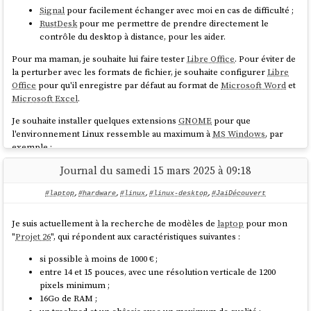
Signal
pour facilement échanger avec moi en cas de difficulté ;
RustDesk
pour me permettre de prendre directement le
contrôle du desktop à distance, pour les aider.
Pour ma maman, je souhaite lui faire tester
Libre Office
. Pour éviter de
la perturber avec les formats de fichier, je souhaite configurer
Libre
Office
pour qu'il enregistre par défaut au format de
Microsoft Word
et
Microsoft Excel
.
Je souhaite installer quelques extensions
GNOME
pour que
l'environnement Linux ressemble au maximum à
MS Windows
, par
exemple :
Dash to Dock
Journal du samedi 15 mars 2025 à 09:18
ArcMenu
#laptop
,
#hardware
,
#linux
,
#linux-desktop
,
#JaiDécouvert
Je souhaite leur proposer un
laptop
qui répond aux caractéristiques
suivantes :
Je suis actuellement à la recherche de modèles de
laptop
pour mon
"
Projet 26
", qui répondent aux caractéristiques suivantes :
si possible à moins de 1000 € ;
entre 14 et 15 pouces, avec une résolution verticale de 1200
si possible à moins de 1000 € ;
pixels minimum ;
entre 14 et 15 pouces, avec une résolution verticale de 1200
16Go de RAM ;
pixels minimum ;
un trackpad et un châssis avec un maximum de qualité ;
16Go de RAM ;
idéalement convertible en 2 en 1 ou 3 en 1 ;