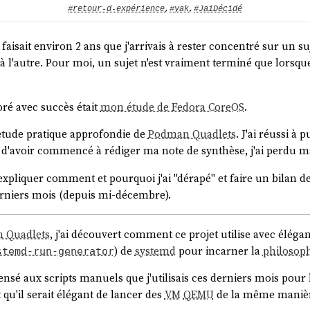
#retour-d-expérience
,
#yak
,
#JaiDécidé
isait environ 2 ans que j'arrivais à rester concentré sur un sujet
à l'autre. Pour moi, un sujet n'est vraiment terminé que lorsque 
loré avec succès était
mon étude de Fedora CoreOS
.
'étude pratique approfondie de
Podman Quadlets
. J'ai réussi à 
d'avoir commencé à rédiger ma note de synthèse, j'ai perdu ma
'expliquer comment et pourquoi j'ai "dérapé" et faire un bilan des
rniers mois (depuis mi-décembre).
 Quadlets
, j'ai découvert comment ce projet utilise avec élég
) de
systemd
pour incarner la
philosop
stemd-run-generator
epensé aux scripts manuels que j'utilisais ces derniers mois pou
t qu'il serait élégant de lancer des
VM
QEMU
de la même maniè