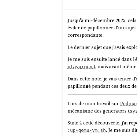
Jusqu'à mi-décembre 2025, cela fa
éviter de papillonner d'un sujet 
correspondante.
Le dernier sujet que j'avais exp
Je me suis ensuite lancé dans l
, mais avant même 
playground
Dans cette note, je vais tenter d
papillon
n
é pendant ces deux de
Lors de mon travail sur
Podman
mécanisme des generators (
sy
Suite à cette découverte, j'ai r
:
. Je me suis di
up-qemu-vm.sh