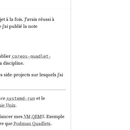
 à la fois. J'avais réussi à
j'ai publié la note
publier
coreos-quadlet-
 discipline.
 side-projects sur lesquels j'ai
ance
et le
systemd-run
hie Unix
.
r lancer mes
VM
QEMU
. Exemple
re que
Podman Quadlets
.