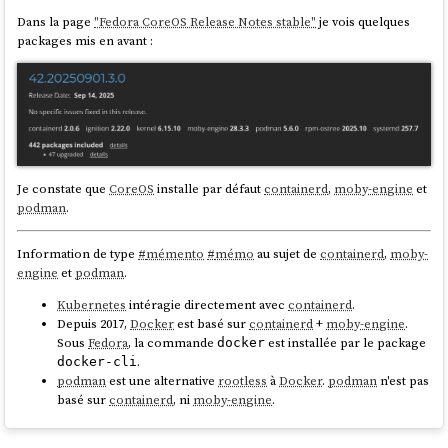
Dans la page
"Fedora CoreOS Release Notes stable"
je vois quelques
packages mis en avant :
Je constate que
CoreOS
installe par défaut
containerd
,
moby-engine
et
podman
.
Information de type
#
mémento
#
mémo
au sujet de
containerd
,
moby-
engine
et
podman
.
Kubernetes
intéragie directement avec
containerd
.
Depuis 2017,
Docker
est basé sur
containerd
+
moby-engine
.
Sous
Fedora
, la commande
est installée par le package
docker
.
docker-cli
podman
est une alternative
rootless
à
Docker
.
podman
n'est pas
basé sur
containerd
, ni
moby-engine
.