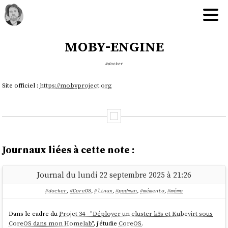
moby-engine
#docker
Site officiel :
https://mobyproject.org
Journaux liées à cette note :
Journal du lundi 22 septembre 2025 à 21:26
#docker
,
#CoreOS
,
#linux
,
#podman
,
#mémento
,
#mémo
Dans le cadre du
Projet 34 - "Déployer un cluster k3s et Kubevirt sous
CoreOS dans mon Homelab"
, j'étudie
CoreOS
.