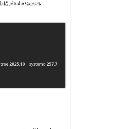
lab"
, j'étudie
CoreOS
.