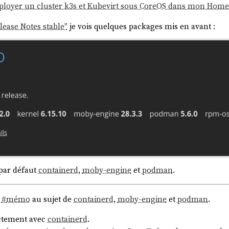
Déployer un cluster k3s et Kubevirt sous CoreOS dans mon Home
ease Notes stable"
je vois quelques packages mis en avant :
 par défaut
containerd
,
moby-engine
et
podman
.
#
mémo
au sujet de
containerd
,
moby-engine
et
podman
.
ectement avec
containerd
.