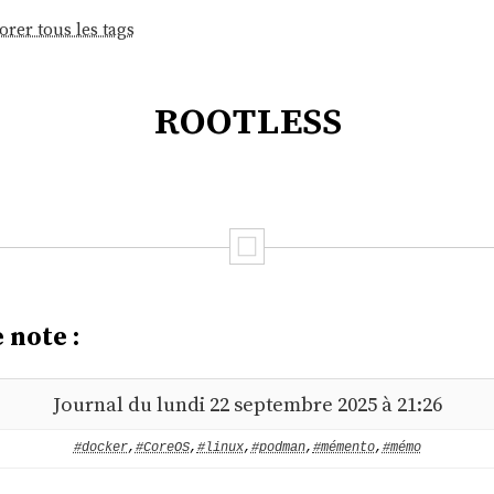
orer tous les tags
rootless
 note :
Journal du lundi 22 septembre 2025 à 21:26
#docker
,
#CoreOS
,
#linux
,
#podman
,
#mémento
,
#mémo