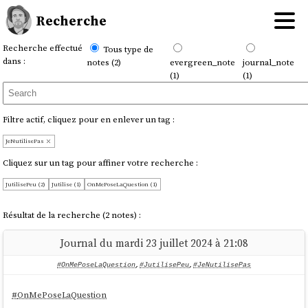
Recherche
Recherche effectué
Tous type de
dans :
notes (2)
evergreen_note
journal_note
(1)
(1)
Filtre actif, cliquez pour en enlever un tag :
JeNutilisePas
Cliquez sur un tag pour affiner votre recherche :
JutilisePeu (2)
Jutilise (1)
OnMePoseLaQuestion (1)
Résultat de la recherche (2 notes) :
Journal du mardi 23 juillet 2024 à 21:08
#OnMePoseLaQuestion
,
#JutilisePeu
,
#JeNutilisePas
#
OnMePoseLaQuestion