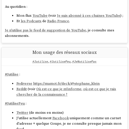
Au quotidien :
Mon flux
YouTube
(voir
Je suis abonné à ces chaines YouTube
) ;
Et
les Podcasts
de
Radio France
.
Je n'utilise pas le feed de suggestion de YouTube
, je consulte mes
abonnements.
#
JutilisePeu
Twitter
(de moins en moins).
Mon usage des réseaux sociaux
#
JutilisePeu
:
#Jutilise
,
#JutilisePeu
,
#JeNutilisePas
J'utilise actuellement
Facebook
uniquement comme un carnet
d'adresse + quelque Goupe, je ne consulte presque jamais mon
feed
#
Jutilise
:
J'utilise
LinkedIn
uniquement comme un carnet d'adresse. Je ne
Fediverse
https://mamot.fr/deck/@stephane_klein
consulte presque jamais mon feed
Reddit
(voir
Où est-ce que je m'informe, où est-ce que je vais
#
JeNutilisePas
:
chercher de la connaissance ?
Instagram
#
JutilisePeu
:
TikTok
Twitter
(de moins en moins)
J'utilise actuellement
Facebook
uniquement comme un carnet
d'adresse + quelque Goupe, je ne consulte presque jamais mon
feed