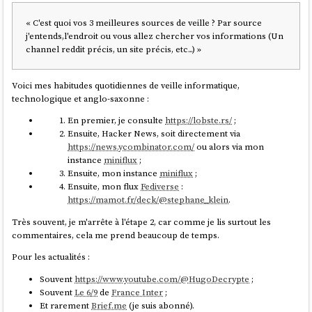
« C'est quoi vos 3 meilleures sources de veille ? Par source
j'entends,l'endroit ou vous allez chercher vos informations (Un
channel reddit précis, un site précis, etc...) »
Voici mes habitudes quotidiennes de veille informatique,
technologique et anglo-saxonne :
En premier, je consulte
https://lobste.rs/
;
Ensuite, Hacker News, soit directement via
https://news.ycombinator.com/
ou alors via mon
instance
miniflux
;
Ensuite, mon instance
miniflux
;
Ensuite, mon flux
Fediverse
:
https://mamot.fr/deck/@stephane_klein
.
Très souvent, je m'arrête à l'étape 2, car comme je lis surtout les
commentaires, cela me prend beaucoup de temps.
Pour les actualités :
Souvent
https://www.youtube.com/@HugoDecrypte
;
Souvent
Le 6/9
de
France Inter
;
Et rarement
Brief.me
(je suis abonné).