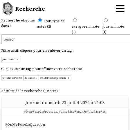
Recherche
Recherche effectué
Tous type de
dans :
notes (2)
evergreen_note
journal_note
(1)
(1)
Filtre actif, cliquez pour en enlever un tag :
JutilisePeu
Cliquez sur un tag pour affiner votre recherche :
JeNutilisePas (2)
Jutilise (1)
OnMePoseLaQuestion (1)
Résultat de la recherche (2 notes) :
Journal du mardi 23 juillet 2024 à 21:08
#OnMePoseLaQuestion
,
#JutilisePeu
,
#JeNutilisePas
#
OnMePoseLaQuestion