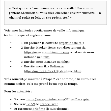
« C'est quoi vos 3 meilleures sources de veille ? Par source
j'entends,l'endroit ou vous allez chercher vos informations (Un
channel reddit précis, un site précis, etc...) »
Voici mes habitudes quotidiennes de veille informatique,
technologique et anglo-saxonne :
En premier, je consulte
https://lobste.rs/
;
Ensuite, Hacker News, soit directement via
https://news.ycombinator.com/
ou alors via mon
instance
miniflux
;
Ensuite, mon instance
miniflux
;
Ensuite, mon flux
Fediverse
:
https://mamot.fr/deck/@stephane_klein
.
Très souvent, je m'arrête à l'étape 2, car comme je lis surtout les
commentaires, cela me prend beaucoup de temps.
Pour les actualités :
Souvent
https://www.youtube.com/@HugoDecrypte
;
Souvent
Le 6/9
de
France Inter
;
Et rarement
Brief.me
(je suis abonné).