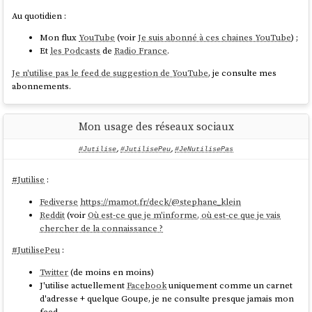
Au quotidien :
Mon flux
YouTube
(voir
Je suis abonné à ces chaines YouTube
) ;
Et
les Podcasts
de
Radio France
.
Je n'utilise pas le feed de suggestion de YouTube
, je consulte mes
abonnements.
#
JutilisePeu
Twitter
(de moins en moins).
Mon usage des réseaux sociaux
#
JutilisePeu
:
#Jutilise
,
#JutilisePeu
,
#JeNutilisePas
J'utilise actuellement
Facebook
uniquement comme un carnet
d'adresse + quelque Goupe, je ne consulte presque jamais mon
feed
#
Jutilise
:
J'utilise
LinkedIn
uniquement comme un carnet d'adresse. Je ne
Fediverse
https://mamot.fr/deck/@stephane_klein
consulte presque jamais mon feed
Reddit
(voir
Où est-ce que je m'informe, où est-ce que je vais
#
JeNutilisePas
:
chercher de la connaissance ?
Instagram
#
JutilisePeu
:
TikTok
Twitter
(de moins en moins)
J'utilise actuellement
Facebook
uniquement comme un carnet
d'adresse + quelque Goupe, je ne consulte presque jamais mon
feed