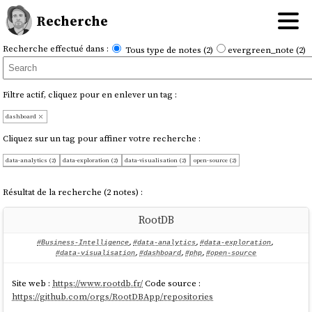
Recherche
Recherche effectué dans :
Tous type de notes (2)
evergreen_note (2)
Filtre actif, cliquez pour en enlever un tag :
dashboard
Cliquez sur un tag pour affiner votre recherche :
data-analytics (2)
data-exploration (2)
data-visualisation (2)
open-source (2)
Business-Intelligence (1)
logiciel (1)
php (1)
python (1)
Résultat de la recherche (2 notes) :
RootDB
#Business-Intelligence
,
#data-analytics
,
#data-exploration
,
#data-visualisation
,
#dashboard
,
#php
,
#open-source
Site web :
https://www.rootdb.fr/
Code source :
https://github.com/orgs/RootDBApp/repositories