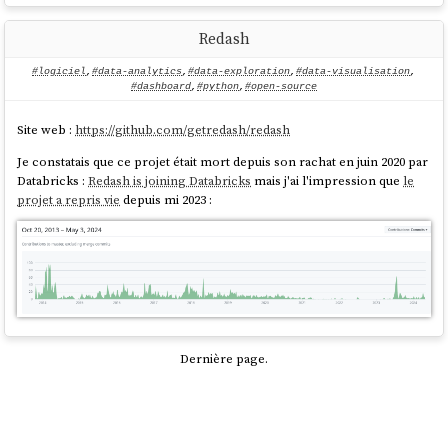
Redash
#logiciel
,
#data-analytics
,
#data-exploration
,
#data-visualisation
,
#dashboard
,
#python
,
#open-source
Site web :
https://github.com/getredash/redash
Je constatais que ce projet était mort depuis son rachat en juin 2020 par
Databricks :
Redash is joining Databricks
mais j'ai l'impression que
le
projet a repris vie
depuis mi 2023 :
Dernière page.