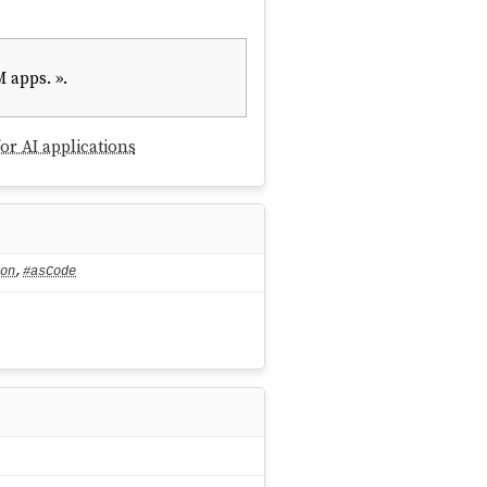
 apps. ».
r AI applications
on
,
#asCode