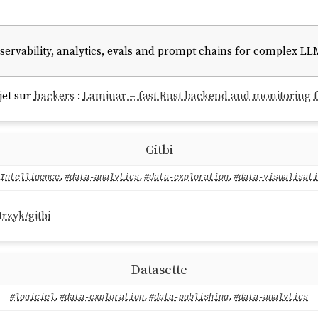
ervability, analytics, evals and prompt chains for complex LLM
jet sur
hackers
:
Laminar – fast Rust backend and monitoring fo
Gitbi
Intelligence
,
#data-analytics
,
#data-exploration
,
#data-visualisati
rzyk/gitbi
Datasette
#logiciel
,
#data-exploration
,
#data-publishing
,
#data-analytics