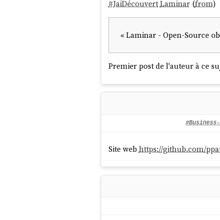
#
JaiDécouvert
Laminar
(
from
)
« Laminar - Open-Source obs
Premier post de l'auteur à ce su
#Business-
Site web
https://github.com/ppat