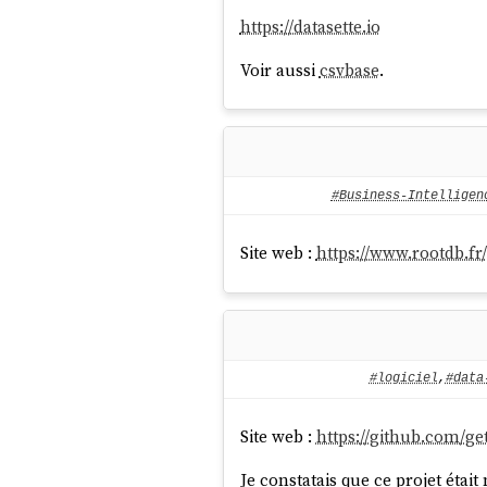
https://datasette.io
Voir aussi
csvbase
.
#Business-Intelligen
Site web :
https://www.rootdb.fr/
#logiciel
,
#data
Site web :
https://github.com/g
Je constatais que ce projet étai