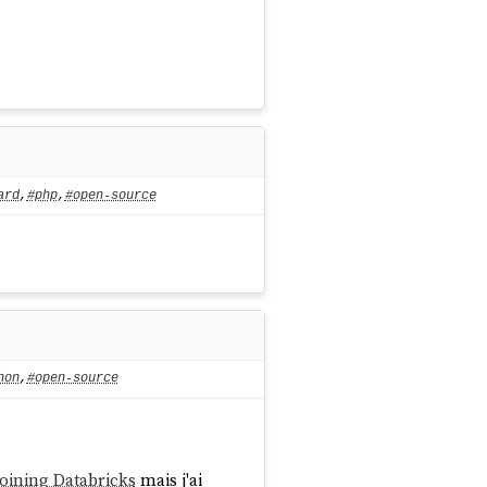
ard
,
#php
,
#open-source
hon
,
#open-source
joining Databricks
mais j'ai