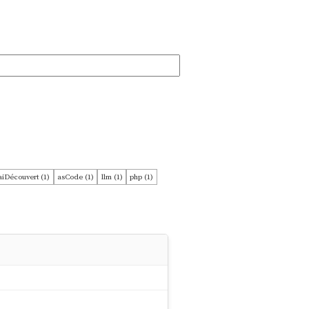
aiDécouvert (1)
asCode (1)
llm (1)
php (1)