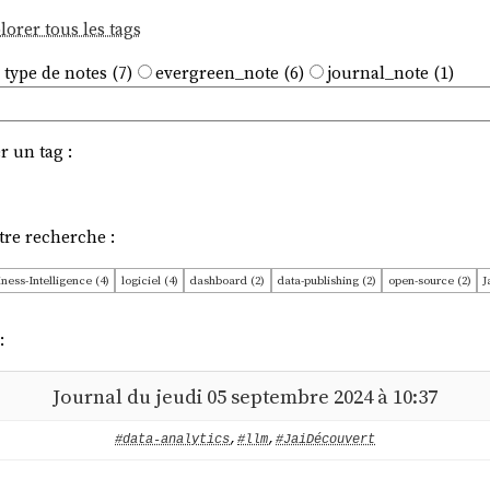
lorer tous les tags
 type de notes (7)
evergreen_note (6)
journal_note (1)
r un tag :
tre recherche :
ness-Intelligence (4)
logiciel (4)
dashboard (2)
data-publishing (2)
open-source (2)
J
:
Journal du jeudi 05 septembre 2024 à 10:37
#data-analytics
,
#llm
,
#JaiDécouvert