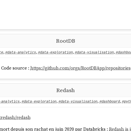
RootDB
ce
,
#data-analytics
,
#data-exploration
,
#data-visualisation
,
#dashbo
Code source :
https://github.com/orgs/RootDBApp/repositories
Redash
-analytics
,
#data-exploration
,
#data-visualisation
,
#dashboard
,
#pyt
etredash/redash
t mort depuis son rachat en juin 2020 par Databricks :
Redash is 