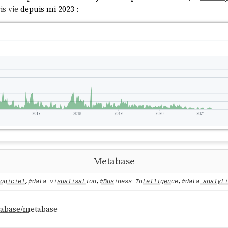
is vie
depuis mi 2023 :
Metabase
ogiciel
,
#data-visualisation
,
#Business-Intelligence
,
#data-analyti
tabase/metabase