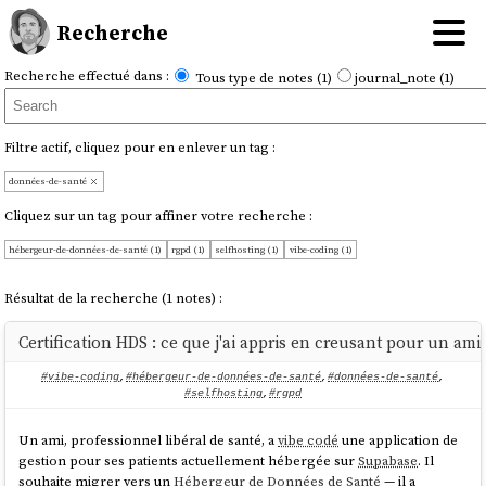
Recherche
Recherche effectué dans :
Tous type de notes (1)
journal_note (1)
Filtre actif, cliquez pour en enlever un tag :
données-de-santé
Cliquez sur un tag pour affiner votre recherche :
hébergeur-de-données-de-santé (1)
rgpd (1)
selfhosting (1)
vibe-coding (1)
Résultat de la recherche (1 notes) :
Certification HDS : ce que j'ai appris en creusant pour un ami
#vibe-coding
,
#hébergeur-de-données-de-santé
,
#données-de-santé
,
#selfhosting
,
#rgpd
Un ami, professionnel libéral de santé, a
vibe codé
une application de
gestion pour ses patients actuellement hébergée sur
Supabase
. Il
souhaite migrer vers un
Hébergeur de Données de Santé
— il a