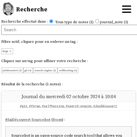
Recherche
Recherche effectué dans :
Tous type de notes (1)
journal_note (1)
Filtre actif, cliquez pour en enlever un tag :
forge
Cliquez sur un tag pour affiner votre recherche :
JaiDécouvert (1)
git (1)
search-engine (1)
selfhosting (1)
Résultat de la recherche (1 notes) :
Journal du mercredi 02 octobre 2024 à 10:04
#git
,
#forge
,
#selfhosting
,
#search-engine
,
#JaiDécouvert
#
JaiDécouvert
Sourcebot
(
from
) :
Sourcebot is an open-source code search tool that allows you