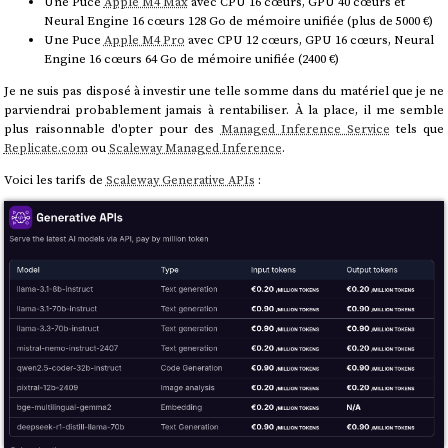
Une Puce
Apple M4 Max
avec CPU 16 cœurs, GPU 40 cœurs et
Neural Engine 16 cœurs 128 Go de mémoire unifiée (plus de 5000 €)
Une Puce
Apple M4 Pro
avec CPU 12 cœurs, GPU 16 cœurs, Neural
Engine 16 cœurs 64 Go de mémoire unifiée (2400 €)
Je ne suis pas disposé à investir une telle somme dans du matériel que je ne
parviendrai probablement jamais à rentabiliser. À la place, il me semble
plus raisonnable d'opter pour des
Managed Inference Service
tels que
Replicate.com
ou
Scaleway Managed Inference
.
Voici les tarifs de
Scaleway Generative APIs
: