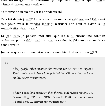
Claude.ai
,
LLaMa
,
DeepSeek
, etc.
Sa motivation première est la confidentialité.
Cela fait depuis
juin 2023
que je souhaite moi aussi
self host
un
LLM
, avant
tout pour éviter le
vendor locking
, maitriser son coût et éviter la "
la
merdification des choses
".
En
juin 2024
, je pensais moi aussi que les
NPU
étaient une solution
technique pour
self hosted
un
LLM
. Mais depuis, j'ai compris que j'étais
dans l'erreur.
Je trouve que ce commentaire résume aussi bien la fonction des
NPU
:
Also, people often mistake the reason for an NPU is "speed".
That's not correct. The whole point of the NPU is rather to focus
on low power consumption.
...
I have a sneaking suspicion that the real real reason for an NPU
is marketing. "Oh look, NVDA is worth $3.3T - let's make sure
we stick some AI stuff in our products too."