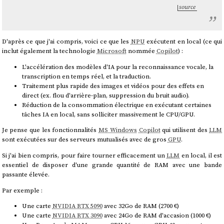
source
D'après ce que j'ai compris, voici ce que les
NPU
exécutent en local (ce qui
inclut également la technologie
Microsoft
nommée
Copilot
) :
L'accélération des modèles d'IA pour la reconnaissance vocale, la
transcription en temps réel, et la traduction.
Traitement plus rapide des images et vidéos pour des effets en
direct (ex. flou d'arrière-plan, suppression du bruit audio).
Réduction de la consommation électrique en exécutant certaines
tâches IA en local, sans solliciter massivement le CPU/GPU.
Je pense que les fonctionnalités
MS Windows
Copilot
qui utilisent des
LLM
sont exécutées sur des serveurs mutualisés avec de gros
GPU
.
Si j'ai bien compris, pour faire tourner efficacement un
LLM
en local, il est
essentiel de disposer d'une grande quantité de RAM avec une bande
passante élevée.
Par exemple :
Une carte
NVIDIA RTX 5090
avec 32Go de RAM (2700 €)
Une carte
NVIDIA RTX 3090
avec 24Go de RAM d'accasion (1000 €)