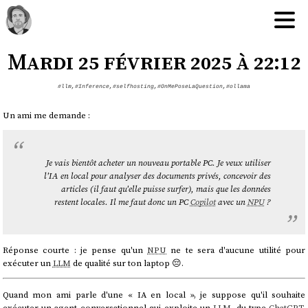
Mardi 25 février 2025 à 22:12
#llm
,
#Inference
,
#selfhosting
,
#OnMePoseLaQuestion
,
#ollama
Un ami me demande :
Je vais bientôt acheter un nouveau portable PC. Je veux utiliser
l'IA en local pour analyser des documents privés, concevoir des
articles (il faut qu'elle puisse surfer), mais que les données
restent locales. Il me faut donc un PC
Copilot
avec un
NPU
?
Réponse courte : je pense qu'un
NPU
ne te sera d'aucune utilité pour
exécuter un
LLM
de qualité sur ton laptop 😔.
Quand mon ami parle d'une « IA en local », je suppose qu'il souhaite
exécuter un agent conversationnel qui exploite un
LLM
, du type
ChatGPT
,