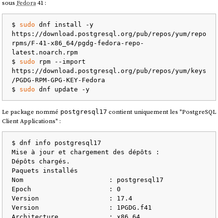
sous
Fedora
41 :
$ 
sudo
 dnf install -y 
https://download.postgresql.org/pub/repos/yum/repo
rpms/F-41-x86_64/pgdg-fedora-repo-
latest.noarch.rpm

$ 
sudo
 rpm --import 
https://download.postgresql.org/pub/repos/yum/keys
/PGDG-RPM-GPG-KEY-Fedora

$ 
sudo
Le package nommé
contient uniquement les "PostgreSQL
postgresql17
Client Applications" :
$ dnf info postgresql17

Mise à jour et chargement des dépôts :

Dépôts chargés.

Paquets installés

Nom                      : postgresql17

Epoch                    : 0

Version                  : 17.4

Version                  : 1PGDG.f41

Architecture             : x86_64
