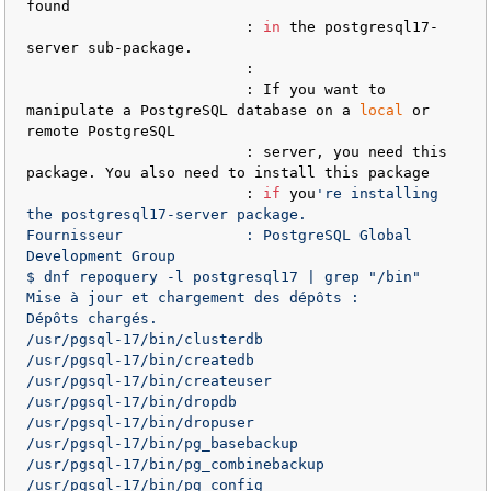
found

                         : 
in
 the postgresql17-
server sub-package.

                         :

                         : If you want to 
manipulate a PostgreSQL database on a 
local
 or 
remote PostgreSQL

                         : server, you need this 
package. You also need to install this package

                         : 
if
 you
're installing 
the postgresql17-server package.

Fournisseur              : PostgreSQL Global 
Development Group

$ dnf repoquery -l postgresql17 | grep "/bin"

Mise à jour et chargement des dépôts :

Dépôts chargés.

/usr/pgsql-17/bin/clusterdb

/usr/pgsql-17/bin/createdb

/usr/pgsql-17/bin/createuser

/usr/pgsql-17/bin/dropdb

/usr/pgsql-17/bin/dropuser

/usr/pgsql-17/bin/pg_basebackup

/usr/pgsql-17/bin/pg_combinebackup

/usr/pgsql-17/bin/pg_config
