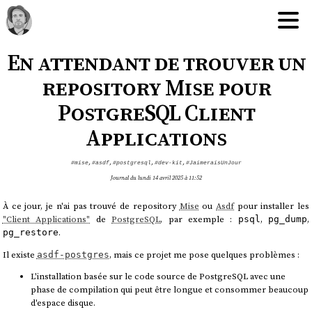
En attendant de trouver un
repository Mise pour
PostgreSQL Client
Applications
#mise
,
#asdf
,
#postgresql
,
#dev-kit
,
#JaimeraisUnJour
Journal du lundi 14 avril 2025 à 11:52
À ce jour, je n'ai pas trouvé de repository
Mise
ou
Asdf
pour installer les
"Client Applications"
de
PostgreSQL
, par exemple :
,
,
psql
pg_dump
.
pg_restore
Il existe
, mais ce projet me pose quelques problèmes :
asdf-postgres
L'installation basée sur le code source de PostgreSQL avec une
phase de compilation qui peut être longue et consommer beaucoup
d'espace disque.