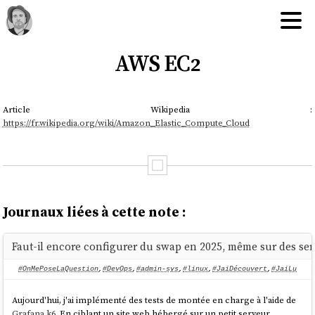
AWS EC2
Article Wikipedia :
https://fr.wikipedia.org/wiki/Amazon_Elastic_Compute_Cloud
Journaux liées à cette note :
Faut-il encore configurer du swap en 2025, même sur des s
#OnMePoseLaQuestion
,
#DevOps
,
#admin-sys
,
#linux
,
#JaiDécouvert
,
#JaiLu
Aujourd'hui, j'ai implémenté des tests de montée en charge à l'aide de
Grafana k6
. En ciblant un site web hébergé sur un petit serveur