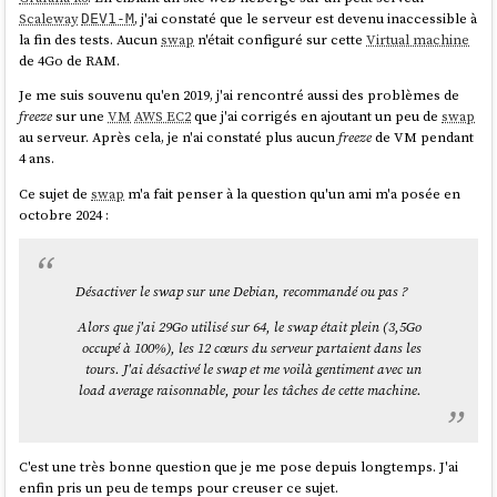
Scaleway
, j'ai constaté que le serveur est devenu inaccessible à
DEV1-M
la fin des tests. Aucun
swap
n'était configuré sur cette
Virtual machine
de 4Go de RAM.
Je me suis souvenu qu'en 2019, j'ai rencontré aussi des problèmes de
freeze
sur une
VM
AWS EC2
que j'ai corrigés en ajoutant un peu de
swap
au serveur. Après cela, je n'ai constaté plus aucun
freeze
de VM pendant
4 ans.
Ce sujet de
swap
m'a fait penser à la question qu'un ami m'a posée en
octobre 2024 :
Désactiver le swap sur une Debian, recommandé ou pas ?
Alors que j'ai 29Go utilisé sur 64, le swap était plein (3,5Go
occupé à 100%), les 12 cœurs du serveur partaient dans les
tours. J'ai désactivé le swap et me voilà gentiment avec un
load average raisonnable, pour les tâches de cette machine.
C'est une très bonne question que je me pose depuis longtemps. J'ai
enfin pris un peu de temps pour creuser ce sujet.