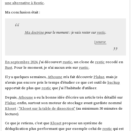
une alternative à Restic
.
Ma conclusion était :
Ma doctrine
pour le moment : je vais rester sur
restic
.
source
En septembre 2024
, j'ai découvert
rustic
, un clone de
restic
recodé en
Rust
. Pour le moment, je n'ai aucun avis sur
rustic
.
Il y a quelques semaines,
Athoune
m'a fait découvrir
Plakar
, mais je
n'avais pas encore pris le temps d'étudier ce que cet outil de
backup
apportait de plus que
restic
que j'ai l'habitude d'utiliser.
Depuis,
Athoune
a eu la bonne idée d'écrire un article très détaillé sur
Plakar
, enfin, surtout son moteur de stockage avant-gardiste nommé
Kloset
:
"Kloset sur la table de dissection"
(au minimum 30 minutes de
lecture).
Ce que je retiens, c'est que
Kloset
propose un système de
déduplication plus performant que par exemple celui de
restic
qui est