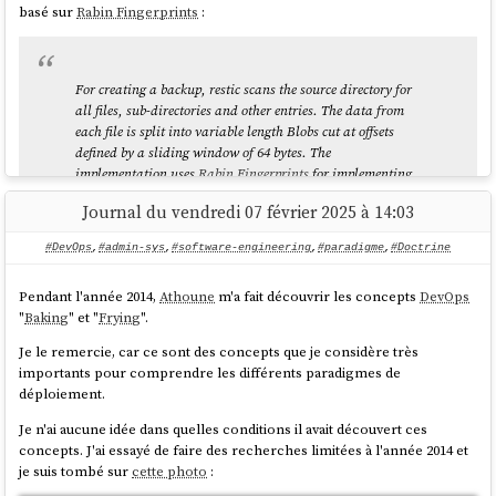
basé sur
Rabin Fingerprints
:
For creating a backup, restic scans the source directory for
all files, sub-directories and other entries. The data from
each file is split into variable length Blobs cut at offsets
defined by a sliding window of 64 bytes. The
implementation uses
Rabin Fingerprints
for implementing
this Content Defined Chunking (CDC). An irreducible
Journal du vendredi 07 février 2025 à 14:03
polynomial is selected at random and saved in the file
config when a repository is initialized, so that watermark
#DevOps
,
#admin-sys
,
#software-engineering
,
#paradigme
,
#Doctrine
attacks are much harder.
Files smaller than 512 KiB are not split, Blobs are of 512
Pendant l'année 2014,
Athoune
m'a fait découvrir les concepts
DevOps
KiB to 8 MiB in size. The implementation aims for 1 MiB
"
Baking
" et "
Frying
".
Blob size on average.
Je le remercie, car ce sont des concepts que je considère très
For modified files, only modified Blobs have to be saved in
importants pour comprendre les différents paradigmes de
a subsequent backup. This even works if bytes are inserted
déploiement.
or removed at arbitrary positions within the file.
Je n'ai aucune idée dans quelles conditions il avait découvert ces
source
concepts. J'ai essayé de faire des recherches limitées à l'année 2014 et
je suis tombé sur
cette photo
: