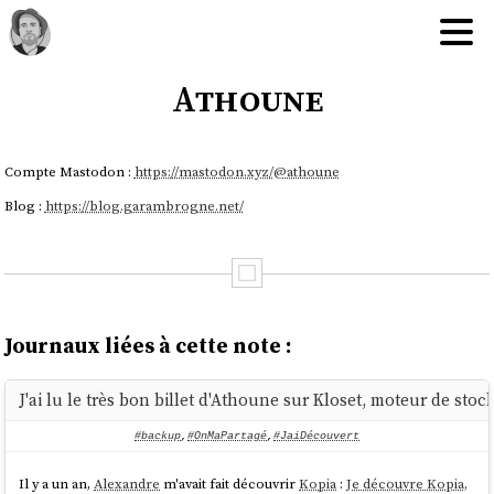
Athoune
Compte Mastodon :
https://mastodon.xyz/@athoune
Blog :
https://blog.garambrogne.net/
Journaux liées à cette note :
J'ai lu le très bon billet d'Athoune sur Kloset, moteur de st
#backup
,
#OnMaPartagé
,
#JaiDécouvert
Il y a un an,
Alexandre
m'avait fait découvrir
Kopia
:
Je découvre Kopia,