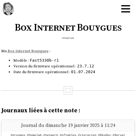
Box Internet Bouygues
#homelab
Ma
Box Internet Bouygues
:
Modèle :
Fast5330b-r1
Version du firmware opérationnel :
23.7.12
Date du firmware opérationnel :
01.07.2024
Journaux liées à cette note :
Journal du dimanche 19 janvier 2025 à 11:24
#proxmox
,
#homelab
,
#network
,
#nftables
,
#iteration
,
#DevOps
,
#Server