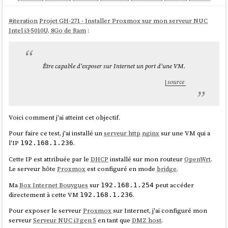
#
iteration
Projet GH-271 - Installer Proxmox sur mon serveur NUC
Intel i3-5010U, 8Go de Ram
:
Être capable d'exposer sur Internet un port d'une VM.
source
Voici comment j'ai atteint cet objectif.
Pour faire ce test, j'ai installé un
serveur http
nginx
sur une VM qui a
l'IP
.
192.168.1.236
Cette IP est attribuée par le
DHCP
installé sur mon routeur
OpenWrt
.
Le serveur hôte
Proxmox
est configuré en mode
bridge
.
Ma
Box Internet Bouygues
sur
peut accéder
192.168.1.254
directement à cette VM
.
192.168.1.236
Pour exposer le serveur
Proxmox
sur Internet, j'ai configuré mon
serveur
Serveur NUC i3 gen 5
en tant que
DMZ host
.