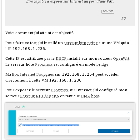
Être capable d'exposer sur Internet un port d'une VM.
source
Voici comment j'ai atteint cet objectif.
Pour faire ce test, j'ai installé un
serveur http
nginx
sur une VM qui a
l'IP
.
192.168.1.236
Cette IP est attribuée par le
DHCP
installé sur mon routeur
OpenWrt
.
Le serveur hôte
Proxmox
est configuré en mode
bridge
.
Ma
Box Internet Bouygues
sur
peut accéder
192.168.1.254
directement à cette VM
.
192.168.1.236
Pour exposer le serveur
Proxmox
sur Internet, j'ai configuré mon
serveur
Serveur NUC i3 gen 5
en tant que
DMZ host
.