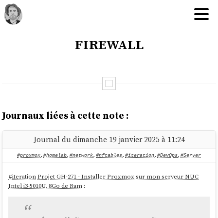
firewall
Journaux liées à cette note :
Journal du dimanche 19 janvier 2025 à 11:24
#proxmox
,
#homelab
,
#network
,
#nftables
,
#iteration
,
#DevOps
,
#Server
#
iteration
Projet GH-271 - Installer Proxmox sur mon serveur NUC
Intel i3-5010U, 8Go de Ram
: