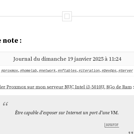
 note :
Journal du dimanche 19 janvier 2025 à 11:24
#proxmox
,
#homelab
,
#network
,
#nftables
,
#iteration
,
#DevOps
,
#Server
aller Proxmox sur mon serveur NUC Intel i3-5010U, 8Go de Ram
Être capable d'exposer sur Internet un port d'une VM.
source