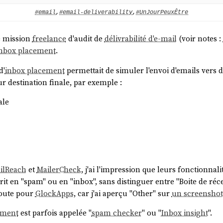
 précisément, un jeu séquentiel à somme variable avec des com
que acteur investit massivement en énergie pour maintenir le s
#email
,
#email-deliverability
,
#UnJourPeuxÊtre
ucun intérêt.
e mission
freelance
d'audit de
délivrabilité d'e-mail
(voir notes :
nbox placement
.
 que le prix de
MailReach
est correct, $25 par mois pour "faire c
d'
inbox placement
permettait de simuler l'envoi d'emails vers d
 destination finale, par exemple :
ale
ilReach
et
MailerCheck
, j'ai l'impression que leurs fonctionnalit
territ en "spam" ou en "inbox", sans distinguer entre "Boite de ré
 doute pour
GlockApps
, car j'ai aperçu "Other" sur
un screenshot
ement
est parfois appelée "
spam checker
" ou "
Inbox insight
".