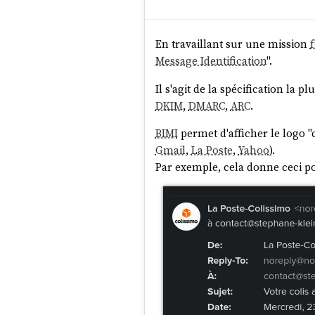
En travaillant sur une mission
Comply with email prov
Message Identification
".
from high-volume sender
Il s'agit de la spécification la p
by this
. Even if you aren’t
DKIM
,
DMARC
,
ARC
.
incoming email, and org
BIMI
permet d'afficher le logo "
Gmail
,
La Poste
,
Yahoo
).
Par exemple, cela donne ceci p
Je viens de réaliser que c'est s
explique pourquoi en janvier 20
$ dig TXT _dmarc.stepha