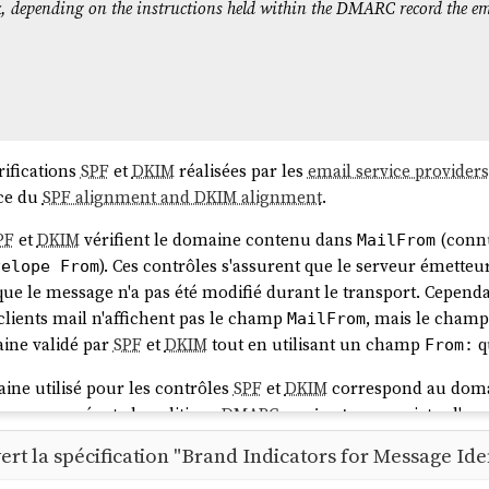
eck, depending on the instructions held within the DMARC record the em
rifications
SPF
et
DKIM
réalisées par les
email service providers
nce du
SPF alignment and DKIM alignment
.
PF
et
DKIM
vérifient le domaine contenu dans
(connu
MailFrom
). Ces contrôles s'assurent que le serveur émette
velope From
ue le message n'a pas été modifié durant le transport. Cependan
 clients mail n'affichent pas le champ
, mais le cham
MailFrom
ine validé par
SPF
et
DKIM
tout en utilisant un champ
qu
From:
aine utilisé pour les contrôles
SPF
et
DKIM
correspond au dom
receveur exécute la politique
DMARC
:
pour rejeter l'em
reject
vert la spécification "Brand Indicators for Message Iden
RC
était devenu petit à petit obligatoire :