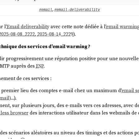
#email
,
#email-deliverability
r l'
Email deliverability
avec cette note dédiée à l'
email warmin
2025-08-08_2222
,
2025-08-14_2229
).
chnique des services d'email warming ?
blir progressivement une réputation positive pour une nouvell
SMTP auprès des
ESP
.
ement de ces services :
n premier lieu des comptes e-mail chez un maximum d'
email s
mail)
…).
ent, sur plusieurs jours, des e-mails vers ces adresses, avec d
less browser
des interactions utilisateur dans les webmails de 
 des scénarios aléatoires au niveau des timings et des actions po