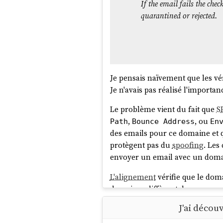
If the email fails the ch
quarantined or rejected.
Je pensais naïvement que les vé
Je n'avais pas réalisé l'importa
Le problème vient du fait que
S
,
, ou
Path
Bounce Address
En
des emails pour ce domaine et q
protègent pas du
spoofing
. Les
envoyer un email avec un doma
L'alignement
vérifie que le dom
domaines diffèrent, le serveur 
diriger vers les
spam
.
J'ai décou
De plus, j'ai découvert que
DMA