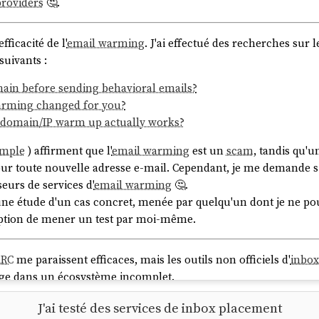
providers
🤔.
fficacité de l'
email warming
. J'ai effectué des recherches sur 
suivants :
ain before sending behavioral emails?
arming changed for you?
t domain/IP warm up actually works?
emple
) affirment que l'
email warming
est un
scam
, tandis qu'u
ur toute nouvelle adresse e-mail. Cependant, je me demande si 
eurs de services d'
email warming
🤔.
une étude d'un cas concret, menée par quelqu'un dont je ne pou
l'option de mener un test par moi-même.
RC
me paraissent efficaces, mais les outils non officiels d'
inbox
age dans un écosystème incomplet.
 penser à l'univers du
SEO
. Il s'agit d'un système de
coévolution
J'ai testé des services de inbox placement