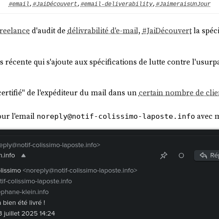
#email
,
#JaiDécouvert
,
#email-deliverability
,
#JaimeraisUnJour
freelance
d'audit de
délivrabilité d'e-mail
,
#
JaiDécouvert
la spéci
iders requirements
: in 2024, Google and Yahoo
started requiring
s, and Microsoft
followed
in 2025. If you send emails to Gmail addre
lus récente qui s'ajoute aux spécifications de lutte contre l'usurp
, this is likely just Google’s and Yahoo’s first step in a
path to enfor
anizations must prepare in advance.
certifié" de l'expéditeur du mail dans un
certain nombre de clie
our l'email
avec m
noreply@notif-colissimo-laposte.info
ans doute à cause de l'absence de
DMARC
sur mon domaine (
ste
24, un ami ne recevait aucun de mes mails sur sa boite mail
Or
ne-klein.info +short
