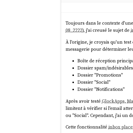
du chat et de la souris
, ou plus
Dans ce genre d'écosystème, cha
dynamique absurde et n'y vois a
Toujours dans le contexte d'un
08_2222
), j'ai creusé le sujet de
i
Concernant les tarifs, je trouve
À l'origine, je croyais qu'un test 
messagerie pour déterminer leur
Boîte de réception princip
Dossier spam/indésirables
Dossier "Promotions"
Dossier "Social"
Dossier "Notifications"
Après avoir testé
GlockApps
,
Ma
limitent à vérifier si l'email at
ou "Social". Cependant, j'ai un
Cette fonctionnalité
inbox plac