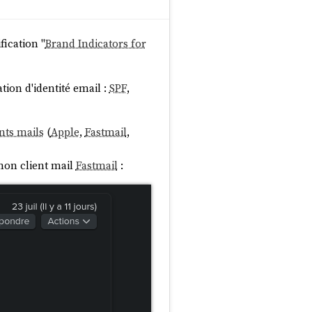
fication "
Brand Indicators for
 DMARC
on incoming mail
sses,
you may be affected
ation d'identité email :
SPF
,
ce DMARC
checks on all
nts mails
(
Apple
,
Fastmail
,
source
on client mail
Fastmail
:
) qui
phane-klein.info
ange
.