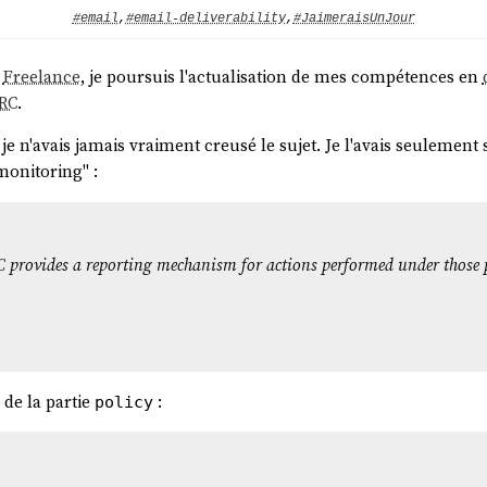
#email
,
#email-deliverability
,
#JaimeraisUnJour
n
Freelance
, je poursuis l'actualisation de mes compétences en
RC
.
 je n'avais jamais vraiment creusé le sujet. Je l'avais seulemen
"monitoring" :
C
provides a reporting mechanism for actions performed under those p
de la partie
:
policy