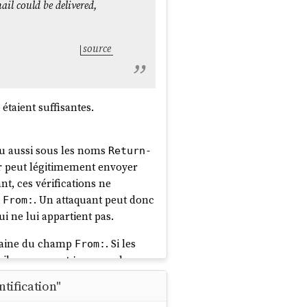
ail could be delivered,
source
étaient suffisantes.
 aussi sous les noms
Return-
ur peut légitimement envoyer
t, ces vérifications ne
p
. Un attaquant peut donc
From:
i ne lui appartient pas.
aine du champ
. Si les
From:
ail ou
pour le
quarantine
tification"