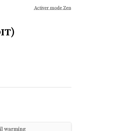
Activer mode Zen
it)
ail warming