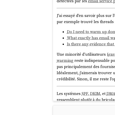
détectées par les
email service 
J'ai essayé d'en savoir plus sur l'e
par exemple trouvé les threads 
Do I need to warm up dom
What exactly has email w
Is there any evidence tha
Une minorité d'utilisateurs (
ex
warming
reste indispensable po
pas principalement des fourniss
Idéalement, j'aimerais trouver 
crédibilité. Sinon, il me reste 
Les systèmes
SPF
,
DKIM
, et
DMA
ressemblent plutôt à du bricol
Ces pratiques obscures me font