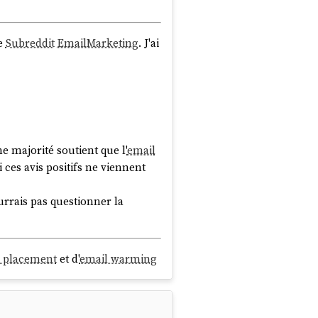
le
Subreddit
EmailMarketing
. J'ai
ne majorité soutient que l'
email
ces avis positifs ne viennent
rrais pas questionner la
 placement
et d'
email warming
 antagoniste
, semblable au
jeu