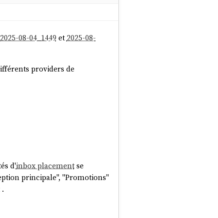
posantes antagonistes.
tatu quo. Je trouve cette
2025-08-04_1449
et
2025-08-
hauffer" une adresse mail :
ifférents providers de
és d'
inbox placement
se
ception principale", "Promotions"
.