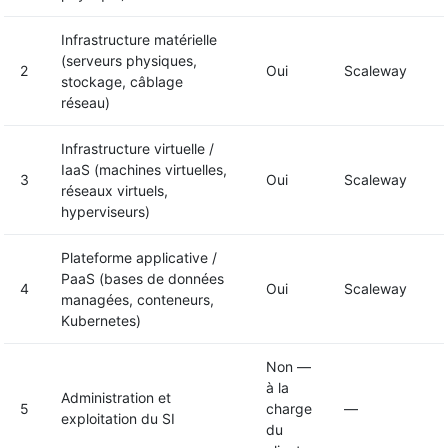
Infrastructure matérielle
(serveurs physiques,
2
Oui
Scaleway
stockage, câblage
réseau)
Infrastructure virtuelle /
IaaS (machines virtuelles,
3
Oui
Scaleway
réseaux virtuels,
hyperviseurs)
Plateforme applicative /
PaaS (bases de données
4
Oui
Scaleway
managées, conteneurs,
Kubernetes)
Non —
à la
Administration et
5
charge
—
exploitation du SI
du