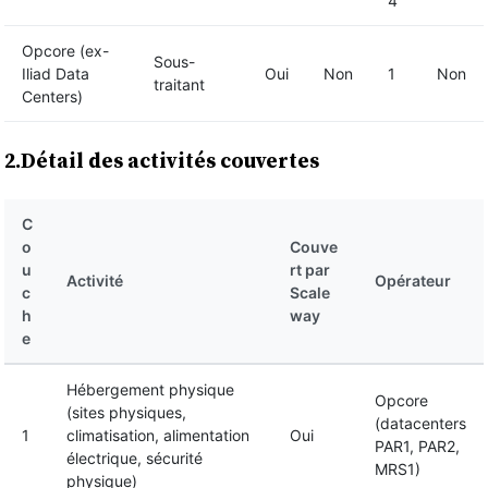
4
Opcore (ex-
Sous-
Iliad Data
Oui
Non
1
Non
traitant
Centers)
2.Détail des activités couvertes
C
o
Couve
u
rt par
Activité
Opérateur
c
Scale
h
way
e
Hébergement physique
Opcore
(sites physiques,
(datacenters
1
climatisation, alimentation
Oui
PAR1, PAR2,
électrique, sécurité
MRS1)
physique)