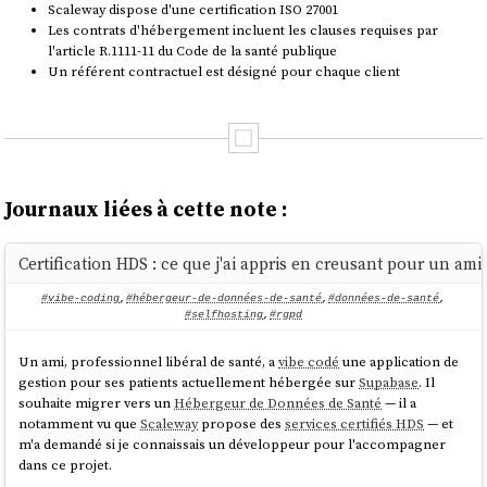
Scaleway dispose d'une certification ISO 27001
Les contrats d'hébergement incluent les clauses requises par
l'article R.1111-11 du Code de la santé publique
Un référent contractuel est désigné pour chaque client
Journaux liées à cette note :
Certification HDS : ce que j'ai appris en creusant pour un ami
#vibe-coding
,
#hébergeur-de-données-de-santé
,
#données-de-santé
,
#selfhosting
,
#rgpd
Un ami, professionnel libéral de santé, a
vibe codé
une application de
gestion pour ses patients actuellement hébergée sur
Supabase
. Il
souhaite migrer vers un
Hébergeur de Données de Santé
— il a
notamment vu que
Scaleway
propose des
services certifiés HDS
— et
m'a demandé si je connaissais un développeur pour l'accompagner
dans ce projet.